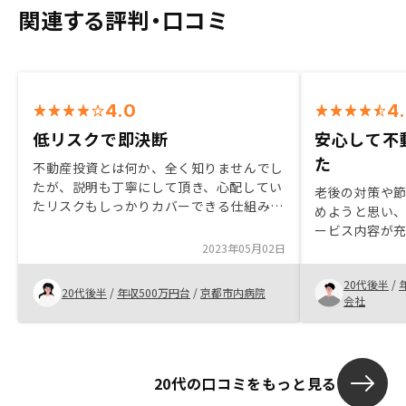
関連する評判・口コミ
4.0
4
低リスクで即決断
安心して不
た
不動産投資とは何か、全く知りませんでし
たが、説明も丁寧にして頂き、心配してい
老後の対策や
たリスクもしっかりカバーできる仕組み
めようと思い
で、始めない理由は無いと思い、始めまし
ービス内容が
た！質問など、分からない点は連絡すると
2023年05月02日
も親身になって
返信も早く、直ぐに不安点は解決できる所
しようと思った
もいいと思います。出来れば紙媒体でも説
20代後半
/
のにとても不
20代後半
/
年収500万円台
/
京都市内病院
明して下さるともっとわかりやすいと思う
会社
明をしていた
ったなと思った
つことも検討
20代の口コミをもっと見る