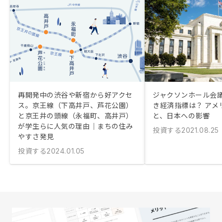
再開発中の渋谷や新宿から好アクセ
ジャクソンホール会
ス。京王線（下高井戸、芦花公園）
き経済指標は？ アメ
と京王井の頭線（永福町、高井戸）
と、日本への影響
が学生らに人気の理由｜まちの住み
投資する
2021.08.25
やすさ発見
投資する
2024.01.05