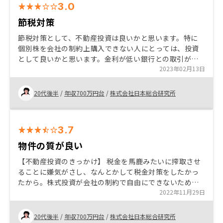
3.0
節税対策
節税対策として、不動産投資は良いかと思います。特に
個別株を会社の制約上購入できない人にとっては、投資
として良いかと思います。金利が低い銀行との取引があ
るので、他社より安く抑えられると思います。物件も都
2023年02月13日
内の主要箇所にあるので、他社より魅力的です。
20代後半
/
年収700万円台
/
株式会社日本総合研究所
3.7
物件の質が良い
【不動産投資のきっかけ】 税金を馬鹿みたいに搾取させ
ることに嫌気がさし、なんとかして税金対策をしたかっ
たから。株式投資が会社の制約で自由にできないため、
不動産で資産を増やそうと思ったから。 【購入の決め
2022年11月29日
手】 物件の質が良く、安かったから。銀行の手数料が安
かってから。
20代後半
/
年収700万円台
/
株式会社日本総合研究所