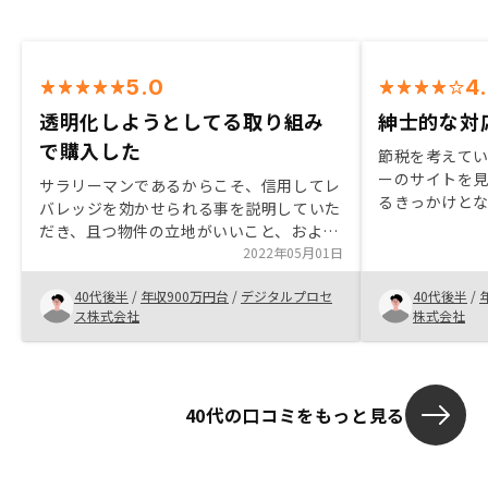
5.0
4
透明化しようとしてる取り組み
紳士的な対
で購入した
節税を考えて
ーのサイトを
サラリーマンであるからこそ、信用してレ
るきっかけと
バレッジを効かせられる事を説明していた
があった時は
だき、且つ物件の立地がいいこと、および
か、と半信半
End to Endで見てることとITで効率化し
2022年05月01日
なるにつれて
ていること、可視化している事が、
応で信用でき
40代後半
/
年収900万円台
/
デジタルプロセ
40代後半
/
RENOSYさんで不動産投資する決め手とな
た。生命保険
ス株式会社
株式会社
りました。関連取引全て手続きを電子化し
入を目的とし
てほしい
も検討したい
供や提案が少
40代の口コミをもっと見る