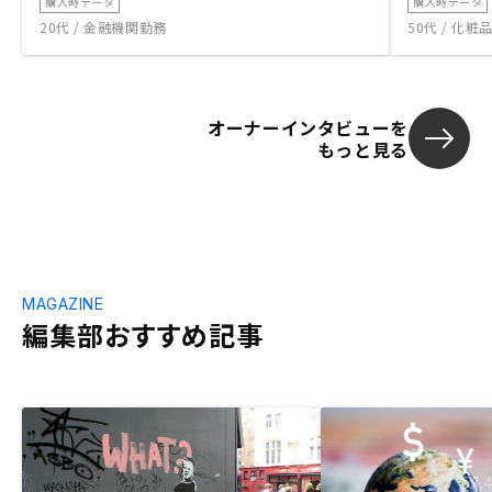
購入時データ
購入時データ
20代 / 金融機関勤務
50代 / 化
オーナーインタビューを
もっと見る
MAGAZINE
編集部おすすめ記事