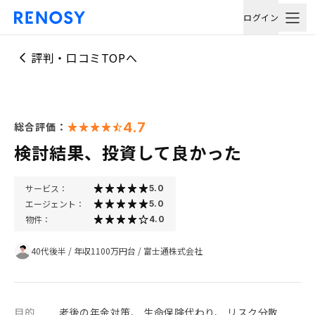
ログイン
評判・口コミTOPへ
4.7
総合評価：
検討結果、投資して良かった
サービス：
5.0
エージェント：
5.0
物件：
4.0
40代後半
/
年収1100万円台
/
富士通株式会社
目的
老後の年金対策、 生命保険代わり、 リスク分散