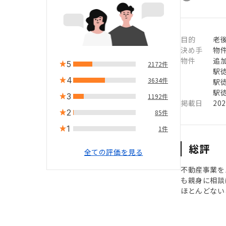
目的
老
決め手
物
物件
追
5
2172件
駅徒
4
3634件
駅徒
駅徒
3
1192件
掲載日
20
2
85件
1
1件
総評
全ての評価を見る
不動産事業を
も親身に相談
ほとんどない