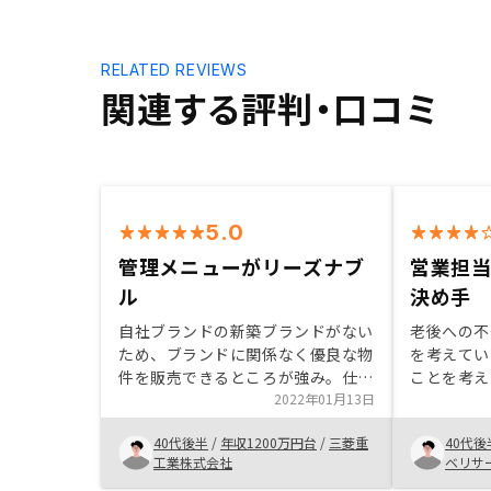
RELATED REVIEWS
関連する評判・口コミ
5.0
管理メニューがリーズナブ
営業担
ル
決め手
自社ブランドの新築ブランドがない
老後への不
ため、ブランドに関係なく優良な物
を考えてい
件を販売できるところが強み。仕入
ことを考え
れの力も強く、優良物件の販売価格
2022年01月13日
お金を借り
がリーズナブルで、納得性が高い。
投資だけだ
40代後半
/
年収1200万円台
/
三菱重
40代後
都内の優良物件が多い。また、管理
GAさんの
工業株式会社
ベリサ
メニューがリーズナブル。
きました。