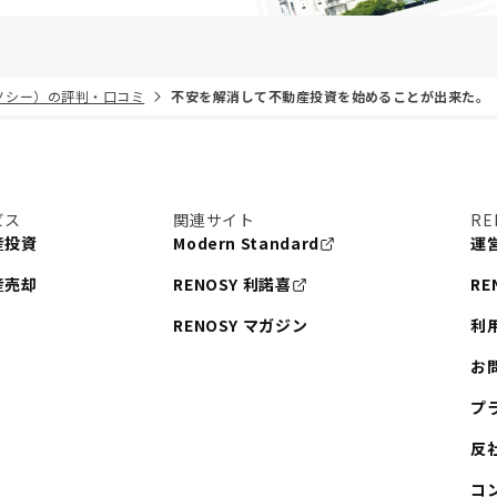
リノシー）の評判・口コミ
不安を解消して不動産投資を始めることが出来た。
ビス
関連サイト
RE
産投資
Modern Standard
運
産売却
RENOSY 利諾喜
RE
RENOSY マガジン
利
お
プ
反
コ