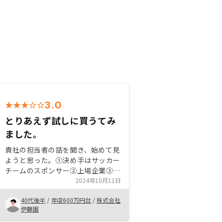
3.0
とりあえず試しに買うてみ
ました。
貴社の担当者の話を聞き、始めて見
ようと思った。①決め手はサッカー
チームのスポンサー②上場企業③成
長性④ネットで大概の事は済む様な
2024年10月11日
システムの導入⑤不動産業界の中で
40代後半
/
年収600万円台
/
株式会社
も革新的 に思えた。とりあえず儲
伊藤園
かっても儲からなくても、株式投資