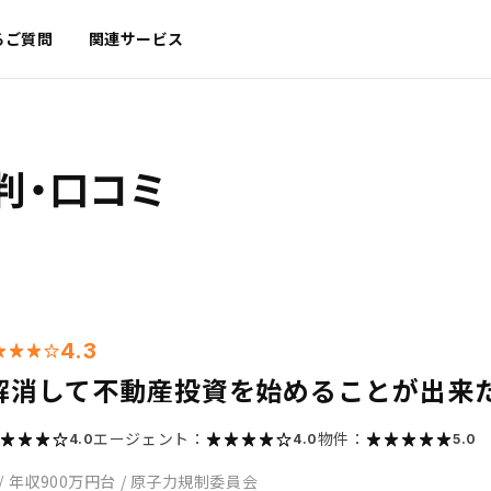
るご質問
関連サービス
判・口コミ
4.3
解消して不動産投資を始めることが出来
エージェント：
物件：
4.0
4.0
5.0
/
年収900万円台
/
原子力規制委員会