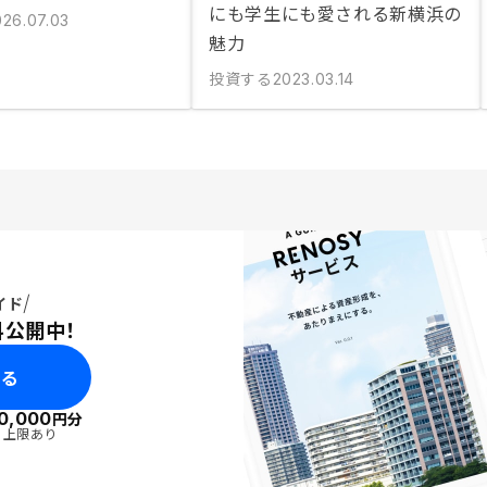
にも学生にも愛される新横浜の
026.07.03
魅力
投資する
2023.03.14
イド
料公開中！
みる
0,000
円分
・上限あり