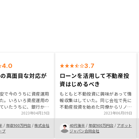
4.0
3.7
当の真面目な対応が
ローンを活用して不動産投
資はじめるべき
安で今のうちに資産運用
もともと不動投資に興味があって情
た。いろいろ資産運用の
報収集はしていた。同じ会社で先に
ていたうちに、銀行から
不動産投資を始めた同僚からリノシ
て投資できるのは不動産
2023年04月19日
ーを紹介して頂いて不動産投資につ
2023年06月09日
と分かっていた。一度
いて説明を受けて、物件の購入から
半
/
年収900万円台
/
株式会社
40代後半
/
年収900万円台
/
アボット
面談を受けさせていただ
管理を含めてトータルで管理してく
ーブ
ジャパン合同会社
担当者がすごく信頼でき
れるリノシーでの購入を決定した。