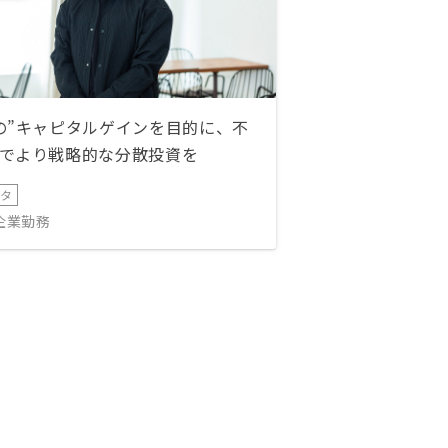
の”キャピタルゲインを目的に、不
でより戦略的な分散投資を
ータ
IT企業勤務