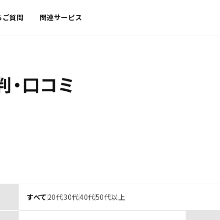
るご質問
関連サービス
判・口コミ
すべて
20代
30代
40代
50代以上