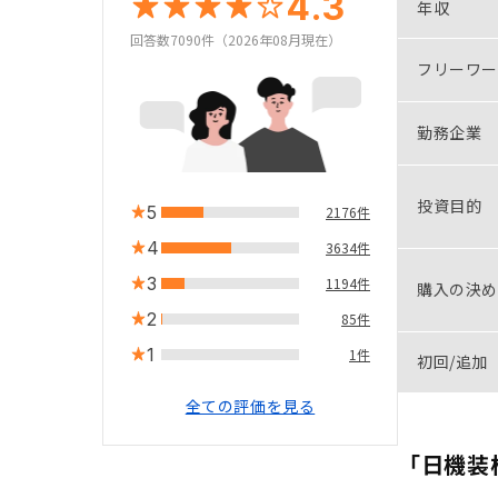
4.3
年収
回答数7090件（2026年08月現在）
フリーワー
勤務企業
投資目的
5
2176件
4
3634件
3
1194件
購入の決め
2
85件
1
1件
初回/追加
全ての評価を見る
「日機装