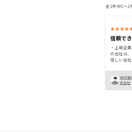
全1件中1〜
信頼で
・上場企業
の会社は、
怪しい会社
している会
ると判断し
40代後
いての説明
式会社
ですご、騙
ませんでし
ンが厳しい
レーション
る訳ではな
らに厳しい
頼感があり