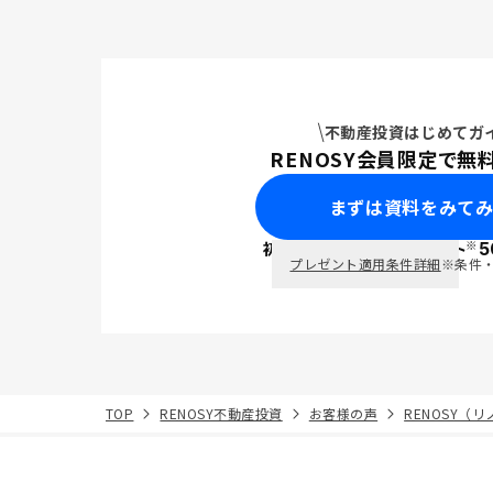
不動産投資はじめてガ
RENOSY会員限定で無
まずは資料をみて
※
初回面談で
ポイント
5
PayPay
プレゼント適用条件詳細
※条件
TOP
RENOSY不動産投資
お客様の声
RENOSY（