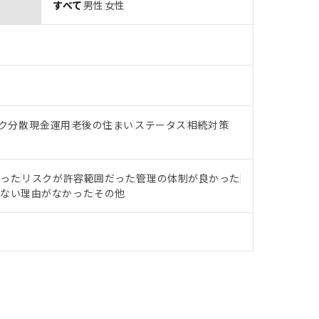
すべて
男性
女性
ク分散
現金運用
老後の住まい
ステータス
相続対策
だった
リスクが許容範囲だった
管理の体制が良かった
らない理由がなかった
その他