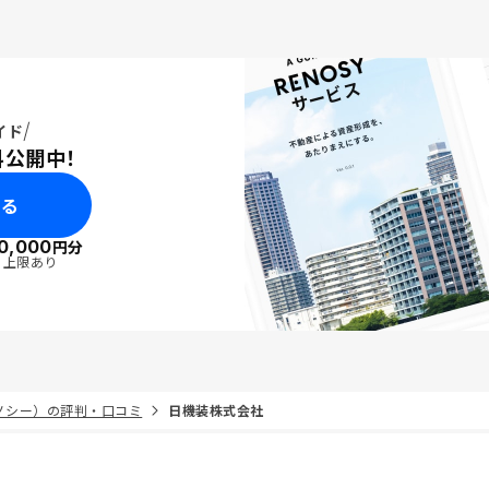
イド
料公開中！
みる
0,000
円分
・上限あり
リノシー）の評判・口コミ
日機装株式会社