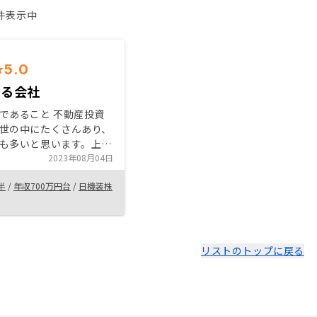
1件表示中
5.0
きる会社
であること 不動産投資
世の中にたくさんあり、
も多いと思います。上場
社は少ないため信頼でき
2023年08月04日
ました。 ・リスクにつ
半
/
年収700万円台
/
日機装株
がよかった 大事なこと
そうとしている感じはし
た。 ・シミュレーショ
条件であること シミュ
が甘くて良い話に聞こえ
リストのトップに戻る
く、現在ラインよりもさ
条件での提案がさらに信
ました。