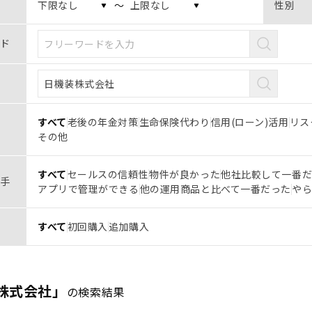
〜
性別
ド
すべて
老後の年金対策
生命保険代わり
信用(ローン)活用
リス
その他
すべて
セールスの信頼性
物件が良かった
他社比較して一番
手
アプリで管理ができる
他の運用商品と比べて一番だった
や
すべて
初回購入
追加購入
株式会社」
の検索結果