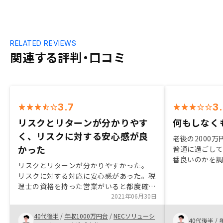
RELATED REVIEWS
関連する評判・口コミ
3.7
3
リスクとリターンが分かりやす
何もしなく
く、リスクに対する安心感が良
老後の2000
かった
普通に過ごし
番良いのかを
リスクとリターンが分かりやすかった。
のことを知った
リスクに対する対応に安心感があった。税
ぐ戻ってくる
理士の資格を持った営業がいると都度確認
確実に老後の
できていいと思う。
2021年06月30日
ことが始めて
る
40代後半
/
年収1000万円台
/
NECソリューシ
40代後半
/