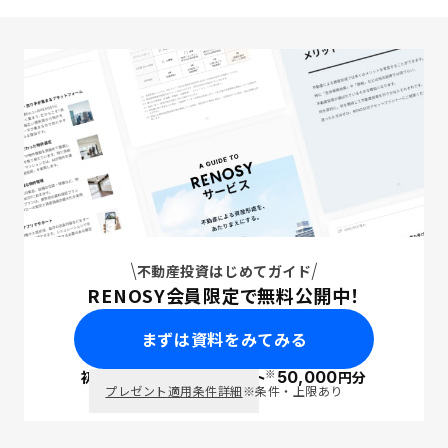
不動産投資はじめてガイド
RENOSY会員限定で無料公開中！
まずは資料をみてみる
※
初回面談で
ポイント
50,000
円分
PayPay
プレゼント適用条件詳細
※条件・上限あり