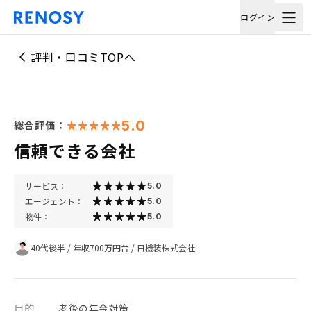
ログイン
評判・口コミTOPへ
5.0
総合評価：
信頼できる会社
サービス：
5.0
エージェント：
5.0
物件：
5.0
40代後半
/
年収700万円台
/
日機装株式会社
目的
老後の年金対策