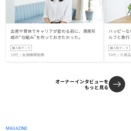
出産や育休でキャリアが変わる前に、資産形
ハッピーな
成の“仕組み”を作っておきたかった。
ルフと旅行
購入時データ
購入時データ
20代 / 金融機関勤務
50代 / 化
オーナーインタビューを
もっと見る
MAGAZINE