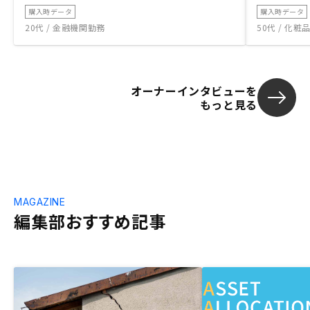
購入時データ
購入時データ
20代 / 金融機関勤務
50代 / 化
オーナーインタビューを
もっと見る
MAGAZINE
編集部おすすめ記事