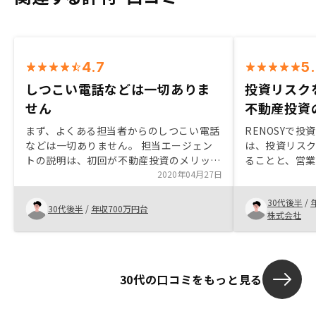
4.7
5
しつこい電話などは一切ありま
投資リスク
せん
不動産投資
まず、よくある担当者からのしつこい電話
RENOSYで
などは一切ありません。 担当エージェン
は、投資リス
トの説明は、初回が不動産投資のメリッ
ることと、営業担
ト、2回目がデメリットと分かりやすく構
2020年04月27日
産投資に興味
成されており、その後に他の不動産会社を
教育費等、月
30代後半
/
検討する時間もしっかり取れます。
でした。 ただ、
30代後半
/
年収700万円台
株式会社
RENOSYにお願いすると決めてから物件の
動産投資リス
購入までは少し駆け足になりますので、上
老後の資産形
記の検討時間にしっかりと不動産投資の勉
き、目先の利
強、購入エリアや相場を決めておくと良い
運用に思考を
30代の口コミをもっと見る
と思います。 購入後の入居の早さ、アプ
た。 また、生
リでの管理などは満足いくものですので、
とも非常に魅力
会社員には安心して任せられる会社だと思
に、営業担当