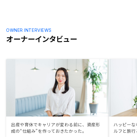
います。特になし。
るとのことで
答えてくれる
トも包み隠さ
決め手となり
OWNER INTERVIEWS
オーナーインタビュー
出産や育休でキャリアが変わる前に、資産形
ハッピーな
成の“仕組み”を作っておきたかった。
ルフと旅行