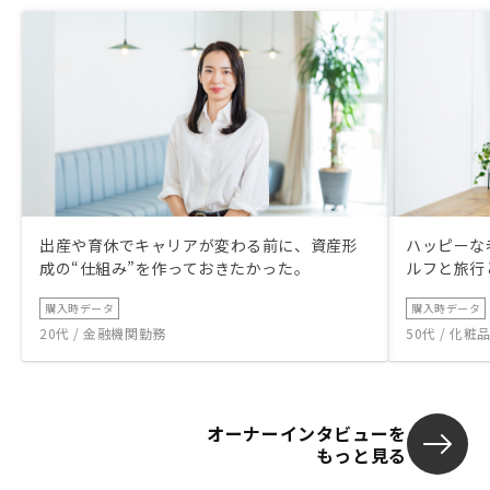
出産や育休でキャリアが変わる前に、資産形
ハッピーな
成の“仕組み”を作っておきたかった。
ルフと旅行
購入時データ
購入時データ
20代 / 金融機関勤務
50代 / 化
オーナーインタビューを
もっと見る