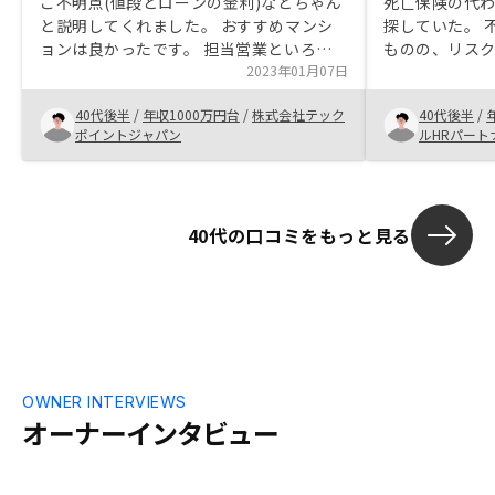
ご不明点(値段とローンの金利)などちゃん
死亡保険の代
と説明してくれました。 おすすめマンシ
探していた。 
ョンは良かったです。 担当営業といろい
ものの、リス
ろ話したから、信頼関係を構築しました。
2023年01月07日
とや、RENO
契約手続きは便利です。 書類の用意は面
ることで購入
40代後半
/
年収1000万円台
/
株式会社テック
40代後半
/
倒くさいので、ちゃんとお知らせしてくれ
い事は何でも何
ポイントジャパン
ルHRパート
ました。
の強み。
40代の口コミをもっと見る
OWNER INTERVIEWS
オーナーインタビュー