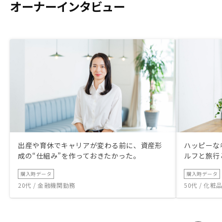
オーナーインタビュー
出産や育休でキャリアが変わる前に、資産形
ハッピーな
成の“仕組み”を作っておきたかった。
ルフと旅行
購入時データ
購入時データ
20代 / 金融機関勤務
50代 / 化