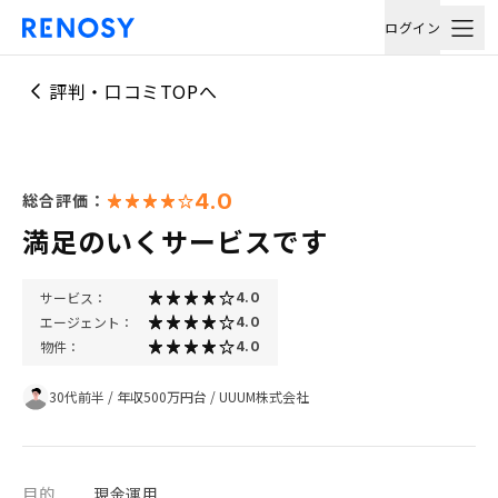
ログイン
評判・口コミTOPへ
4.0
総合評価：
満足のいくサービスです
サービス：
4.0
エージェント：
4.0
物件：
4.0
30代前半
/
年収500万円台
/
UUUM株式会社
目的
現金運用