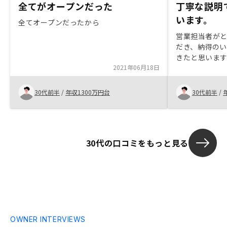
全てがオープンだった
丁寧な説明
います。
全てオープンだったから
営業担当者が
だき、納得の
きたと思いま
2021年06月18日
空室や家賃滞
たご、一つ一
消した形で進
30代前半
/
年収1300万円台
30代前半
/
す。
30代の口コミをもっと見る
OWNER INTERVIEWS