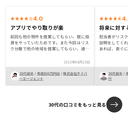
4.0
4
アプリでやり取りが楽
将来に対す
前回も他の物件を提案してもらい、既に投
担当者がリス
資をやっていたためです。また今回はリス
説明をしてく
ク分散で他の地域を提案してもらい、過去
あれば、直ぐ
に進めたのが楽だったため考えました。ア
事。職業柄不
プリでやり取りできるので埋もれなくて良
資を検討して
2023年04月15日
いと感じております。
と。ウェブで
事もあったが
30代前半
/
年収800万円台
/
株式会社サイバ
30代前半
/
と感じた。
ーエージェント
行
30代の口コミをもっと見る