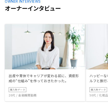
OWNER INTERVIEWS
オーナーインタビュー
出産や育休でキャリアが変わる前に、資産形
ハッピーな
成の“仕組み”を作っておきたかった。
ルフと旅行
購入時データ
購入時データ
20代 / 金融機関勤務
50代 / 化