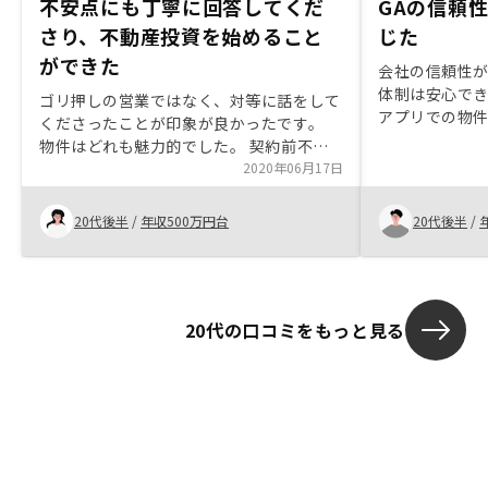
不安点にも丁寧に回答してくだ
GAの信頼
さり、不動産投資を始めること
じた
ができた
会社の信頼性
体制は安心でき
ゴリ押しの営業ではなく、対等に話をして
アプリでの物
くださったことが印象が良かったです。
の早さに将来
物件はどれも魅力的でした。 契約前不安
になりたくさんのことを質問しましたが、
2020年06月17日
いつも丁寧に回答してくださり、また対面
での回答も提案してくださりと納得して購
20代後半
/
年収500万円台
20代後半
/
入が出来ました。・事務能力。営業は良い
が事務が心配。 ・シュミレーションのサ
イトの条件が個人でいじれるようになると
嬉しいです！（特に金利とか）
20代の口コミをもっと見る