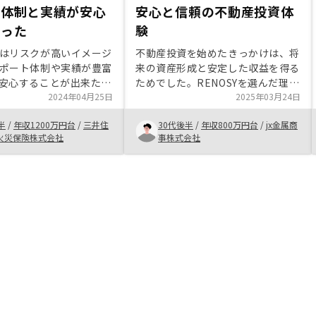
ト体制と実績が安心
安心と信頼の不動産投資体
がった
験
はリスクが高いイメージ
不動産投資を始めたきっかけは、将
ポート体制や実績が豊富
来の資産形成と安定した収益を得る
安心することが出来たこ
ためでした。RENOSYを選んだ理由
理由です。また、節税を
2024年04月25日
は、物件選定の質の高さやサポート
2025年03月24日
とが、資産形成において
の充実度、デジタル完結型の手続き
半
/
年収1200万円台
/
三井住
30代後半
/
年収800万円台
/
jx金属商
ることが理解できたこと
が魅力的だったからです。初心者で
火災保険株式会社
事株式会社
投資を始める一歩を踏み
も安心して始められる点が特におす
出来ました。
すめです。かさ友人紹介の押し売り
が気になる