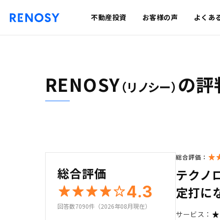
不動産投資
お客様の声
よくあ
RENOSY
の評
（リノシー）
総合評価：
総合評価
テクノ
4.3
定打に
回答数7090件（2026年08月現在）
サービス：