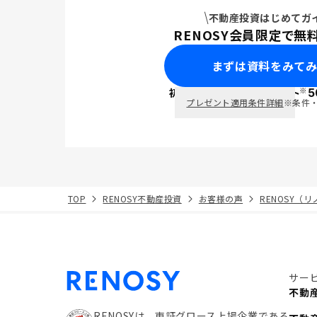
不動産投資はじめてガ
RENOSY会員限定で無
まずは資料をみて
※
初回面談で
ポイント
5
PayPay
プレゼント適用条件詳細
※条件
TOP
RENOSY不動産投資
お客様の声
RENOSY（
サー
不動
RENOSYは、東証グロース上場企業である