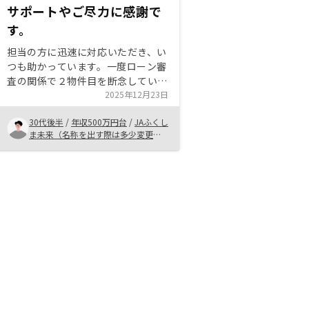
サポートやご尽力に感謝で
す。
担当の方に迅速に対応いただき、い
つも助かっています。一度ローン審
査の関係で２物件目を断念していた
時期がありましたが、今回ご尽力い
2025年12月23日
ただき、無事契約することができま
30代後半
/
年収500万円台
/
JAふくし
した。 今後もぜひよろしくお願い
ま未来（名称を出す際は多少変更し
します！ なかなか身の回りに不動
ていただきたいです。）
産投資をやる人がいない中ではあり
ますが、是非ご紹介したいと思いま
す。