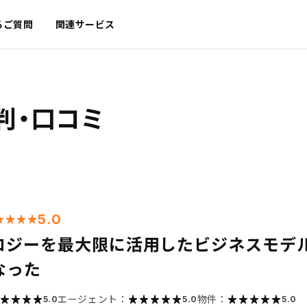
るご質問
関連サービス
判・口コミ
5.0
ロジーを最大限に活用したビジネスモデ
なった
エージェント：
物件：
5.0
5.0
5.0