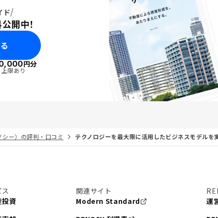
イド
料公開中！
みる
0,000
円分
・上限あり
リノシー）の評判・口コミ
テクノロジーを最大限に活用したビジネスモデルを
ビス
関連サイト
RE
産投資
Modern Standard
運