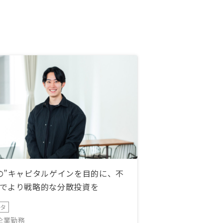
の”キャピタルゲインを目的に、不
でより戦略的な分散投資を
ータ
IT企業勤務