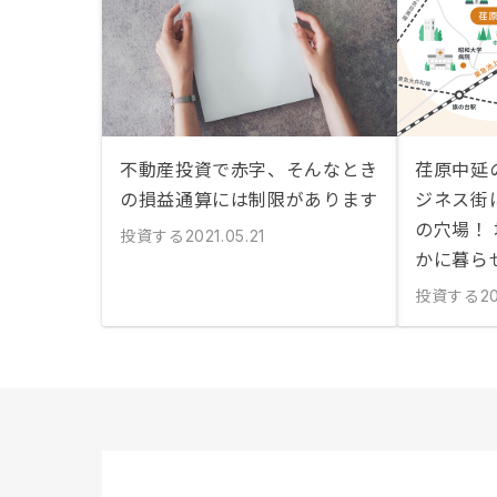
不動産投資で赤字、そんなとき
荏原中延
の損益通算には制限があります
ジネス街
の穴場！
投資する
2021.05.21
かに暮ら
投資する
20