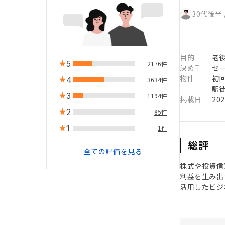
30代後半
目的
老
5
2176件
決め手
セ
物件
初
4
3634件
駅徒
3
1194件
掲載日
20
2
85件
1
1件
総評
全ての評価を見る
株式や投資信
利益を生み出
活用したビジ