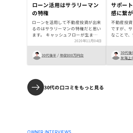
ローン活用はサラリーマン
サポー
の特権
感に繋
ローンを活用して不動産投資が出来
不動産投資
るのはサラリーマンの特権だと思い
ですが、サ
ます。 キャッシュフローが生まれ
なことで、
ると共にローン残債も減っていくの
2020年11月04日
とが大きな
で、不動産投資は早く始めるのに越
賢くするこ
30代後
したことは無いと思います。販売物
は重要であ
30代後半
/
年収800万円台
友海上
件のエリアの特徴、将来性、相場な
で、不動産
ども簡単に合わせて提案頂けると参
出すことが
考になると思います。
30代の口コミをもっと見る
OWNER INTERVIEWS