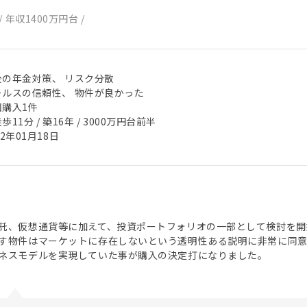
/
年収1400万円台
/
後の年金対策、 リスク分散
ールスの信頼性、 物件が良かった
回購入1件
歩11分 / 築16年 / 3000万円台前半
22年01月18日
託、仮想通貨等に加えて、投資ポートフォリオの一部として検討を開
す物件はマーケットに存在しないという透明性ある説明に非常に同意出
ネスモデルを実現していた事が購入の決定打になりました。