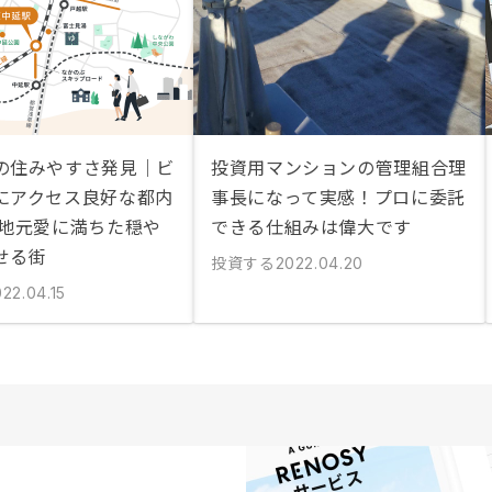
の住みやすさ発見｜ビ
投資用マンションの管理組合理
にアクセス良好な都内
事長になって実感！プロに委託
 地元愛に満ちた穏や
できる仕組みは偉大です
せる街
投資する
2022.04.20
22.04.15