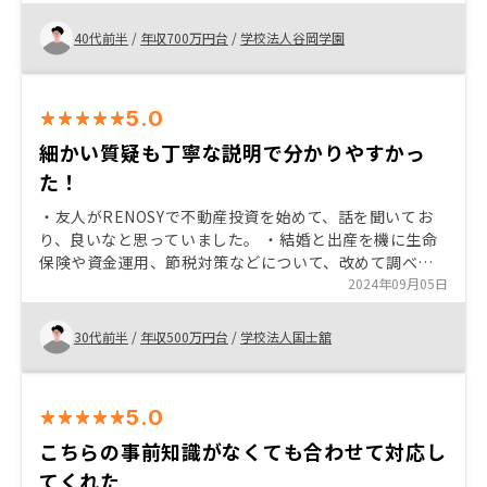
も分かりやすく答えていただき、信頼できると感じたた
めRENOSYでの購入を決めました。不動産投資に不安が
40代前半
/
年収700万円台
/
学校法人谷岡学園
ある方にも、まず相談してみることをおすすめしたいで
す。 物件の内装を写真で見られるようにしてほしい。
5.0
細かい質疑も丁寧な説明で分かりやすかっ
た！
・友人がRENOSYで不動産投資を始めて、話を聞いてお
り、良いなと思っていました。 ・結婚と出産を機に生命
保険や資金運用、節税対策などについて、改めて調べ、
検討し直し、その友人の紹介もあり不動産投資を始める
2024年09月05日
決断をしました。 ・RENOSYでの購入の決め手は、「立
地条件、建物の外観、丁寧な説明」です。 ・購入を検討
30代前半
/
年収500万円台
/
学校法人国士舘
している方におすすめのポイントは、空室補償等のリス
クマネジメントが良いと思います。不動産投資のリスク
や不安要素を徹底してカバーしていただいていると思い
5.0
ます。 概ね満足しておりますが、強いて言えば、事故物
件の掲載サイト（大島てる）に「3階 告知事項有」と記
こちらの事前知識がなくても合わせて対応し
載されていた建物だったことを契約手続きの際に知った
てくれた