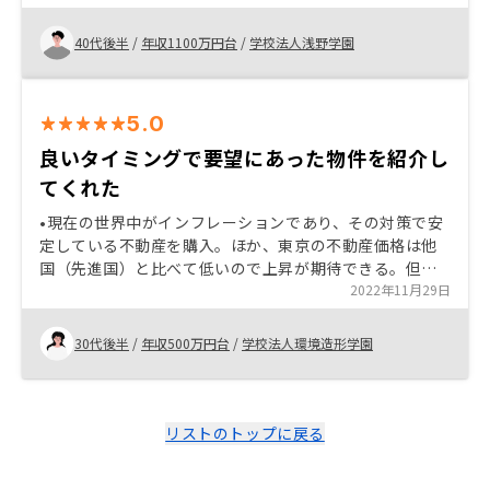
たことです。 管理プランの料金がもう少し安いといいな
と思います。
40代後半
/
年収1100万円台
/
学校法人浅野学園
5.0
良いタイミングで要望にあった物件を紹介し
てくれた
•現在の世界中がインフレーションであり、その対策で安
定している不動産を購入。ほか、東京の不動産価格は他
国（先進国）と比べて低いので上昇が期待できる。但
し、地震などの災害は懸念事項である。 •ローンで購入可
2022年11月29日
能、割りと低い金利で借入可能。ほかの投資金融商品と
比較した場合、リターン期間は長いが、リスクが低い。
30代後半
/
年収500万円台
/
学校法人環境造形学園
資産価値が維持されれば、儲かったと同様。 •スピード感
と営業ツールの便利さが良いと思った。 •エネルギーがあ
って、やる気を感じさせた。
リストのトップに戻る