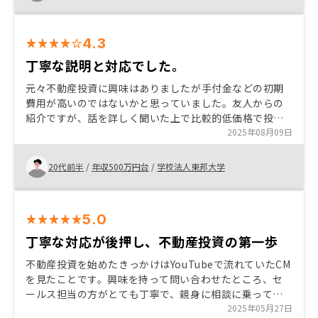
と、好立地な物件を紹介してもらえる安心感に加え、ハ
ザードマップと照らし合わせて問題ないことも一緒に確
認してくれる丁寧さが個人的に気になる災害時の不安感
4.3
も安心要素となりました。 これを踏まえ、今回は３件
目の購入となり、将来設計の更なる１歩をまた踏み出す
丁寧な説明と対応でした。
ことができましたので、とても感謝しています。
元々不動産投資に興味はありましたが手付金などの初期
費用が高いのではないかと思っていました。友人からの
紹介ですが、話を詳しく聞いた上で比較的低価格で投資
が始められるということに魅力を感じました。 特に私は
2025年08月09日
年金対策と生命保険になるという点がメリットのように
感じます。
20代前半
/
年収500万円台
/
学校法人東邦大学
5.0
丁寧な対応が後押し、不動産投資の第一歩
不動産投資を始めたきっかけはYouTubeで流れていたCM
を見たことです。興味を持って問い合わせたところ、セ
ールス担当の方がとても丁寧で、親身に相談に乗ってく
ださり、安心して話せる雰囲気がありました。疑問点に
2025年05月27日