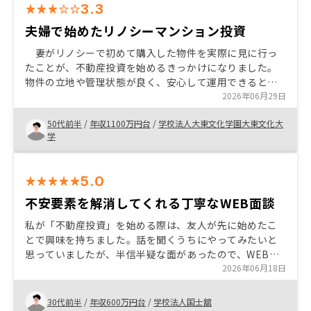
3.3
夫婦で始めたリノシーマンション投資
妻がリノシーで初めて購入した物件を実際に見に行っ
たことが、不動産投資を始めるきっかけになりました。
物件の立地や管理状態が良く、安心して運用できると感
じたため、自分自身も購入を検討するようになりまし
2026年06月29日
た。また、団体信用生命保険に加入できる年齢のタイミ
50代前半
/
年収1100万円台
/
学校法人大東文化学園大東文化大
ングだったことも後押しとなりました。 ・他社と比較し
学
て利回りが低いと感じるため、もう少し利回りの高い物
件の紹介を増やしてほしい。 ・現地でマンションを確認
してから判断したいが、即決を求められることが多いの
5.0
で、検討する時間に余裕がほしい。
不安要素を解消してくれる丁寧なWEB面談
私が「不動産投資」を始める際は、友人が先に始めたこ
とで興味を持ちました。話を聞くうちにやってみたいと
思っていましたが、半信半疑な面があったので、WEB面
談を繰り返すことで、不安要素が解消しました。特に不
2026年06月18日
安要素である「空室」や「家財破損」など、不動産投資
でのリスクと言える部分を保証でカバーできているこ
30代前半
/
年収600万円台
/
学校法人国士舘