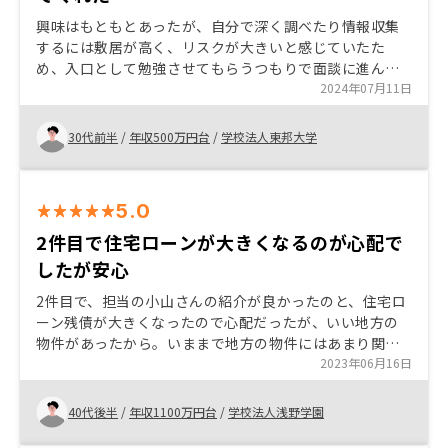
ので、契約手続きの前には知っておきたかったです。今
回購入した部屋はそもそも違う階ですし、サイト自体の
興味はもともとあったが、自分で深く調べたり情報収集
信憑性も不確かですが、100％気持ちが良いとは思いませ
するには敷居が高く、リスクが大きいと感じていたた
んでした。しかし結果としては、担当の方のその後の丁
め、入口として勉強させてもらうつもりで面談に進ん
寧な説明と立地条件や外観等を考慮の上で購入を決断さ
だ。 説明を受け、疑問点に明確に対応していただき、そ
2024年07月11日
せていただきましたので、今は特に問題はないと思って
こから自分でも調べていき有益だと判断できたため購入
います。
となった。
30代前半
/
年収500万円台
/
学校法人東邦大学
5.0
2件目で住宅ローンが大きくなるのが心配で
したが安心
2件目で、担当の小山さんの紹介が良かったのと、住宅ロ
ーン残債が大きくなったので心配だったが、いい地方の
物件があったから。いままで地方の物件にはあまり関心
がありませんでしたが、同じ管理会社だと安心だと思っ
2023年06月16日
たから。 入居者がどれくらいの期間で入れ替わるのかが
物件毎に平均でもいいので、わかるといいと思います。
40代後半
/
年収1100万円台
/
学校法人浅野学園