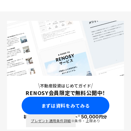
不動産投資はじめてガイド
RENOSY会員限定で無料公開中！
まずは資料をみてみる
※
初回面談で
ポイント
50,000
円分
PayPay
プレゼント適用条件詳細
※条件・上限あり