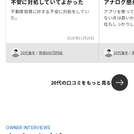
不安に対処していてよかった
アナログ感
不動産投資に対する不安に対処をしてい
アプリを使っ
た。
ない点は良い
社もしっかり
あるかと思い
をあまり考慮
2020年11月26日
る、期末の決
は極めて薄い
20代後半
/
年収600万円台
20代後半
/
した点は、あ
と。
20代の口コミをもっと見る
OWNER INTERVIEWS