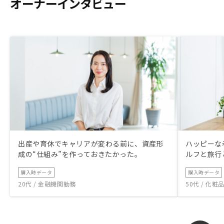
オーナーインタビュー
出産や育休でキャリアが変わる前に、資産形
ハッピーな
成の“仕組み”を作っておきたかった。
ルフと旅行
購入時データ
購入時データ
20代 / 金融機関勤務
50代 / 化