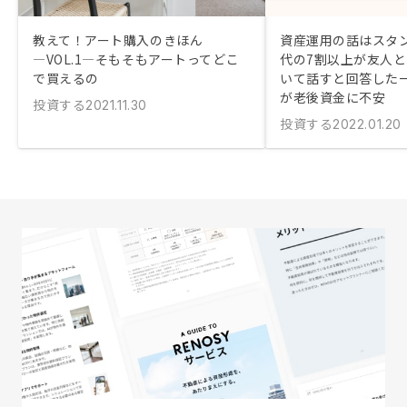
教えて！アート購入のきほん
資産運用の話はスタン
―VOL.1―そもそもアートってどこ
代の7割以上が友人
で買えるの
いて話すと回答した
が老後資金に不安
投資する
2021.11.30
投資する
2022.01.20