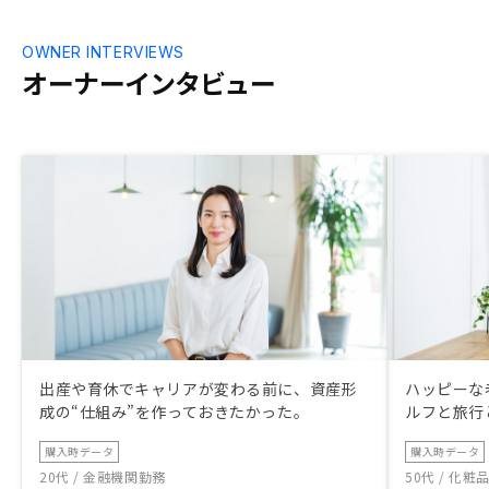
OWNER INTERVIEWS
オーナーインタビュー
出産や育休でキャリアが変わる前に、資産形
ハッピーな
成の“仕組み”を作っておきたかった。
ルフと旅行
購入時データ
購入時データ
20代 / 金融機関勤務
50代 / 化