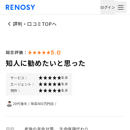
ログイン
評判・口コミTOPへ
5.0
総合評価：
知人に勧めたいと思った
サービス：
5.0
エージェント：
5.0
物件：
5.0
20代後半
/
年収400万円台
/
目的
老後の年金対策、 生命保険代わり