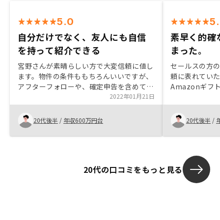
5.0
5
自分だけでなく、友人にも自信
素早く的確
を持って紹介できる
まった。
宮野さんが素晴らしい方で大変信頼に値し
セールスの方
ます。物件の条件ももちろんいいですが、
頼に表れてい
アフターフォローや、確定申告を含めて大
Amazonギ
変きたいできます。自分だけでなく、友人
2022年01月21日
り、オーナー
にも自信を持って紹介できると考えまし
ていただける
た。また、妻への資産準備という観点でも
思いました。
20代後半
/
年収600万円台
20代後半
/
保険以外の対策ができるため、満足してい
ます。
20代の口コミをもっと見る