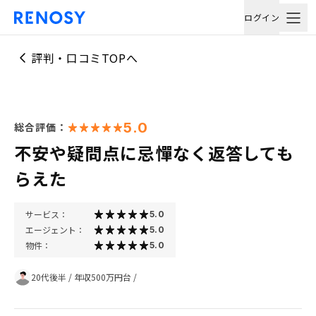
ログイン
評判・口コミTOPへ
5.0
総合評価：
不安や疑問点に忌憚なく返答しても
らえた
サービス：
5.0
エージェント：
5.0
物件：
5.0
20代後半
/
年収500万円台
/