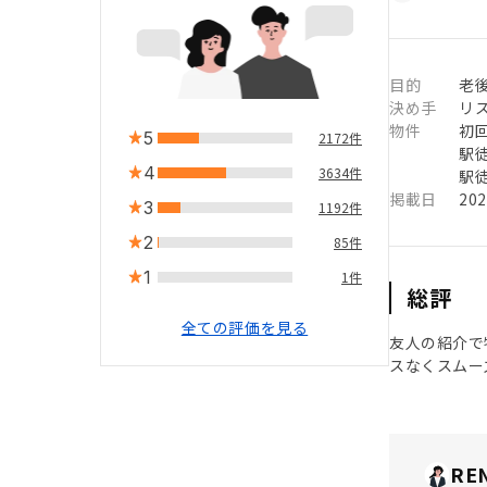
目的
老
決め手
リ
物件
初
5
2172件
駅徒
4
3634件
駅徒
掲載日
20
3
1192件
2
85件
1
1件
総評
全ての評価を見る
友人の紹介で
スなくスムー
RE