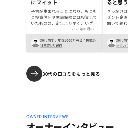
にフィット
ると思
子供が生まれることになり、もとも
きっかけは
と投資信託や生命保険には投資して
ゼント企画
いたものの、定年より早く、いざと
聞いて終わ
いう際に現金化しても良いと思える
2023年01月02日
が、よくよ
投資先を検討していました。 また
ると不動産
30代前半
/
年収1000万円台
/
株式会
30代前
自宅購入を考えている中で常々思っ
んを利用す
社三菱UFJ銀行
ックハ
ていた新築の割高感と価格帯の落ち
的に感じら
式会社
着いたところの不動産を投資対象と
個人的に気
する商品性にも納得感があったた
とができ、
め、ここでの投資に乗り出しまし
な内容にな
た。 銘柄の豊富さと担当のくどく
値が下がる
30代の口コミをもっと見る
ない熱心な情報提供は非常に好感が
むなどして
持てたため再度購入に行き着きまし
で、将来的
た。
い、且つそ
っているの
ーの金銭的
将来の年金
の考え方は
OWNER INTERVIEWS
る。
オーナーインタビュー