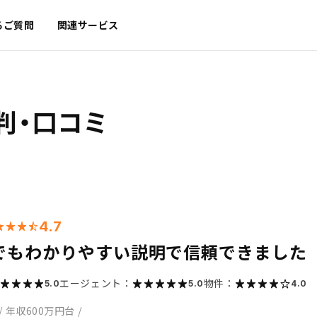
るご質問
関連サービス
判・口コミ
4.7
でもわかりやすい説明で信頼できました
エージェント：
物件：
5.0
5.0
4.0
/
年収600万円台
/