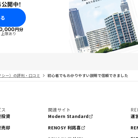
料公開中！
みる
0,000
円分
・上限あり
リノシー）の評判・口コミ
初心者でもわかりやすい説明で信頼できました
ビス
関連サイト
RE
産投資
Modern Standard
運
産売却
RENOSY 利諾喜
RE