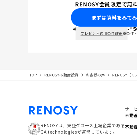
RENOSY会員限定で無
まずは資料をみて
※
初回面談で
ポイント
5
PayPay
プレゼント適用条件詳細
※条件
TOP
RENOSY不動産投資
お客様の声
RENOSY（
サー
不動
RENOSYは、東証グロース上場企業である
不動
GA technologiesが運営しています。