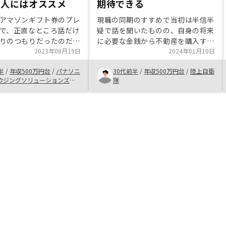
う人にはオススメ
期待できる
アマゾンギフト券のプレ
現職の同期のすすめで当初は半信半
で、正直なところ話だけ
疑で話を聞いたものの、自身の将来
りのつもりだったのだ
に必要な金銭から不動産を購入する
く内容を吟味し考えてみ
2023年08月19日
メリット、デメリットについて、す
2024年01月10日
投資の利点とRENOSYさ
べて質問に応えてくれたことと、最
半
/
年収500万円台
/
パナソニ
30代前半
/
年収500万円台
/
陸上自衛
ることによる利益が魅力
も不安となる家賃収入が途絶えた際
ウジングソリューションズ株
隊
れ、結果成約に至った。
の対処等のアフターケアが有ること
に入った考え方も知るこ
を確認できたため、購入しました
説明を加えると次のよう
る。「今後、日本円の価
なら現時点でローンを組
安定した投資をすること
な返済金額の低減を狙
のローンを実質的に支払
は居住者のため、オーナ
負担を下げるのみでなく
対策にもなる」というこ
非常に面白いと感じてい