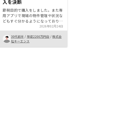
入を決断
節税目的で購入をしました。また専
用アプリで現場の物件管理や状況な
どもすぐ分かるようになっており、
非常に安心感があります。不動産購
2026年02月24日
入だけでなく、目的に対してサポー
30代前半
/
年収2200万円台
/
株式会
トをしてくださったり、税理士の紹
社キーエンス
介まで手厚くフォローしていただけ
るのでありがたいです。