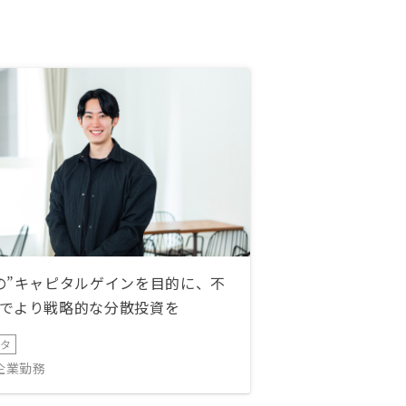
の”キャピタルゲインを目的に、不
でより戦略的な分散投資を
ータ
IT企業勤務