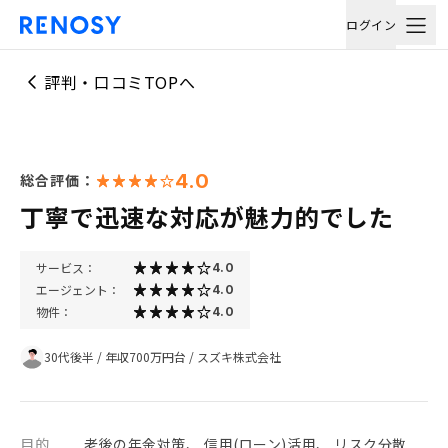
ログイン
評判・口コミTOPへ
4.0
総合評価：
丁寧で迅速な対応が魅力的でした
サービス：
4.0
エージェント：
4.0
物件：
4.0
30代後半
/
年収700万円台
/
スズキ株式会社
目的
老後の年金対策、 信用(ローン)活用、 リスク分散