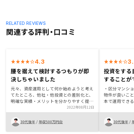
RELATED REVIEWS
関連する評判・口コミ
4.3
3
腰を据えて検討するつもりが即
投資をする
決しちゃいました
することが
元々、資産運用として何か始めようと考え
・区分マンシ
てたところ、他社・他投資との差別化と、
物件が良いこ
明確な実績・メリットを分かりやすく提示
本で運用でき
いただけたので、すぐに契約へ踏み切る事
2022年08月12日
と ・現在契約
が出来ました。こちらの疑問・不安に感じ
で代替できる
ていた点について、先回りするようにお話
・契約までオ
30代後半
/
年収500万円台
30代後半
/
いただけたのが良かったです。将来的に需
要が見込めるのであれば、単身物件に限ら