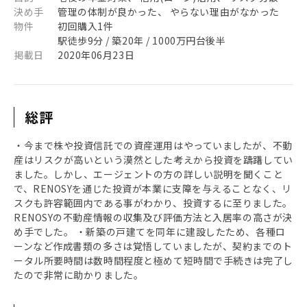
決め手
管理の体制が良かった、 やらない理由がなかった
物件
初回購入1件
駅徒歩9分 / 築20年 / 1000万円台後半
掲載日
2020年06月23日
総評
・今まで株や投資信託での資産運用はやっていましたが、不動
産はリスクが高いという漠然とした考えから投資を躊躇してい
ました。しかし、エージェントの方の詳しい説明を聞くこと
で、RENOSYを通じた投資が本業に支障を与えることなく、リ
スクも許容範囲内である事がわかり、投資するに至りました。
RENOSYの不動産情報の収集及び評価方法と入居率の高さが決
め手でした。 ・新築の戸建てを同年に建設したため、各種ロ
ーンなど作成書類の多さは覚悟していましたが、契約までのト
ータル所要時間は数時間程度と極めて短時間で手続きは完了し
たので非常に助かりました。