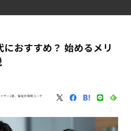
略を解説
代におすすめ？ 始めるメリ
説
紹介します。
イザー1級、福祉住環境コーデ
しよう