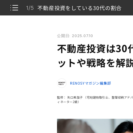
不動産投資をしている30代の割合
1/5
不動産投資は30代におすすめ？ 始めるメリットや戦
公開日: 2025.07.10
不動産投資をしている30代の割合
1/5
不動産投資は30
30代が不動産投資を始めるメリット
2/5
ットや戦略を解
30代が不動産投資を始めるデメリット・注意点
3/5
RENOSYマガジン編集部
30代が不動産投資を成功させるポイントを4つ
4/5
監修：
矢口美加子
（宅地建物取引士、整理収納アドバ
30代から不動産投資を始めて早めに資産を形成
ィネーター2級）
5/5