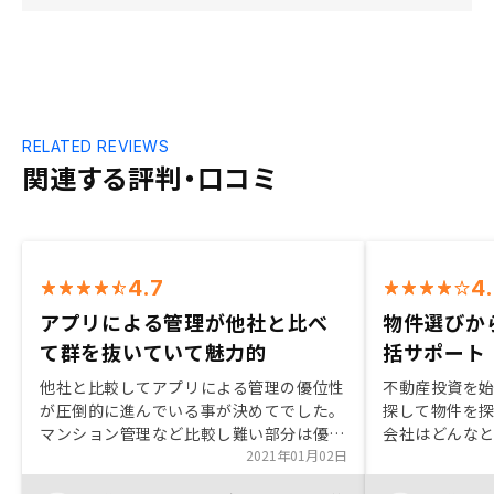
RELATED REVIEWS
関連する評判・口コミ
4.7
4
アプリによる管理が他社と比べ
物件選びか
て群を抜いていて魅力的
括サポート
他社と比較してアプリによる管理の優位性
不動産投資を
が圧倒的に進んでいる事が決めてでした。
探して物件を
マンション管理など比較し難い部分は優劣
会社はどんな
がつけ難いですが、数十年間の管理を考慮
2021年01月02日
らどうで…と
した際、可能な限りペーパーレスでないと
が出せません