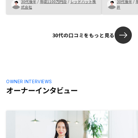
30代後半
/
年収1100万円台
/
レッドハット株
30代後半
/
管理が煩雑になるし、資産状況を気になっ
だけでなくリ
式会社
井
たらその場で見れることが理想なので、そ
ら契約、管理
れらを最優先に他社と比較した際、
てもらえるの
Renosyが一番でした。居住用マンション
参入としては
に関するサービスもワンストップで対応頂
じました。
30代の口コミをもっと見る
けると投資と居住を含めた検討が視野に入
るので、今後検討頂けると嬉しいです。
OWNER INTERVIEWS
オーナーインタビュー