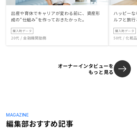
出産や育休でキャリアが変わる前に、資産形
ハッピーな
成の“仕組み”を作っておきたかった。
ルフと旅行
購入時データ
購入時データ
20代 / 金融機関勤務
50代 / 化
オーナーインタビューを
もっと見る
MAGAZINE
編集部おすすめ記事