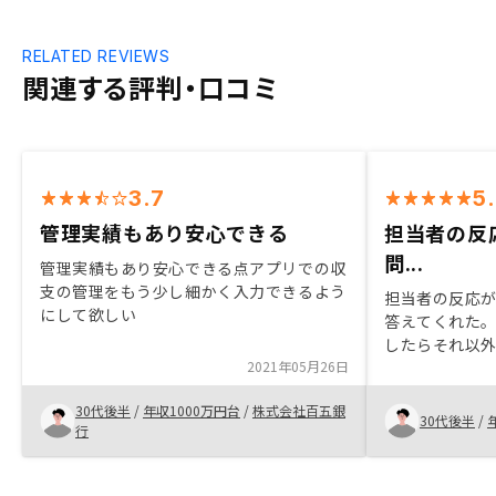
RELATED REVIEWS
関連する評判・口コミ
3.7
5
管理実績もあり安心できる
担当者の反
問...
管理実績もあり安心できる点アプリでの収
支の管理をもう少し細かく入力できるよう
担当者の反応
にして欲しい
答えてくれた
したらそれ以
2021年05月26日
くれた。 購入
コミもあった
30代後半
/
年収1000万円台
/
株式会社百五銀
ーフォローも
30代後半
/
行
す。OWNER
いと嬉しいで