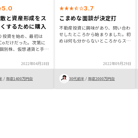
5.0
3.7
分散と資産形成をス
こまめな面談が決定打
なくするために購入
不動産投資に興味があり、問い合わ
せしたところから始まりました。初
より投資を始め、最初は
めは何も分からないところからスタ
DeCoだけだった。次第に
ートでしたが、何度も面談を重ねて
や個別株、仮想通貨と手を
色々と教えていただきました。こま
時間的拘束や値動きにス
めに連絡をいただけるので、疑問に
じるようになった。そん
2022年04月18日
2022年09月29日
思っていた事をその場で解決でき、
が不動産投資を始めたこ
今回購入を決意しました。Ai技術を
けに興味を持ち、30代
半
/
年収1400万円台
30代前半
/
年収2000万円台
駆使しているのが他と違い、安心感
と余裕資金のリスク分散
がありました。初回面談に時間をか
いいと思い話を聞くとこ
け過ぎている印象。あまり余裕がな
からないことだらけであ
いときに、肝心な話は次回…とされ
価償却や税金、リスク、
ると少し興味が薄れる。
ど聞けば嫌な顔せずに丁
てくれたことで、納得し
ことができました。