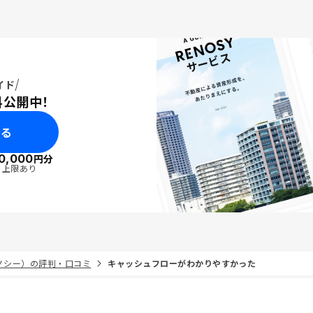
イド
料公開中！
みる
0,000
円分
・上限あり
リノシー）の評判・口コミ
キャッシュフローがわかりやすかった