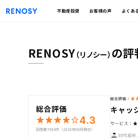
不動産投資
お客様の声
よくあ
RENOSY
の評
（リノシー）
総合評価：
総合評価
キャッ
4.3
サービス：
回答数7084件（2026年08月現在）
30代前半