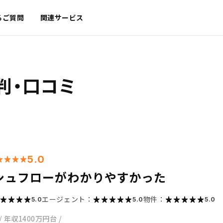
るご質問
関連サービス
判・口コミ
5.0
シュフローがわかりやすかった
エージェント：
物件：
5.0
5.0
5.0
/
年収1400万円台
/