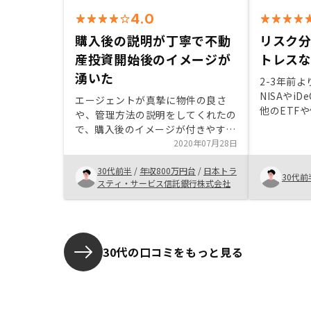
4.0
購入後の説明が丁寧で不動
リスク
産投資開始後のイメージが
トレス
湧いた
2-3年前
NISAやi
エージェントが真摯に物件の良さ
他のETF
や、管理方法の説明をしてくれたの
広げたが、
で、購入後のイメージが付きやすか
トレスを感
った。また、購入前においては状況
2020年07月28日
な時に友人
を逐一連絡してくれ、購入に向けた
とをきっか
30代前半
/
年収800万円台
/
日本トラ
意欲がついた。購入後の個々人に対
30代前
前半の若さ
スティ・サービス信託銀行株式会社
するアフターケアをもう少し手厚く
にちょうど
してほしい。定期的に資産状況の整
にした。わ
理や今後の見通し等を紹介いただく
ったが、減
とより安心して物件の維持ができる
リターンな
30代の口コミをもっと見る
寧に説明し
て購入する