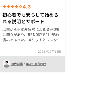
4.3
初心者でも安心して始めら
れる説明とサポート
以前から不動産経営による資産運用
に関心があり、RENOSYで1件契約
済みであった。メリットとリスクの
説明、アプリによる閲覧、LINEで
の資料送付など分かりやすくスピー
2022年10月14日
ディに対応いただけて好感が持てる
ため、再度購入した。賃貸管理プラ
30代前半
/
年収600万円台
ンの豊富さも良い。賃貸管理の委託
契約条項にややおかしな点があった
ので、改善していくと良くなると思
う。