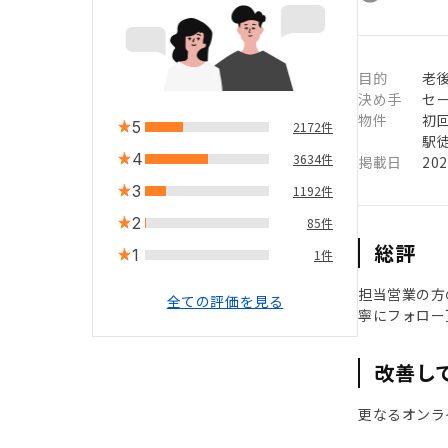
目的
老
決め手
セ
物件
初
5
2172件
駅徒
4
3634件
掲載日
20
3
1192件
2
85件
総評
1
1件
担当営業の方
全ての評価を見る
寧にフォロー
改善し
更なるオンラ