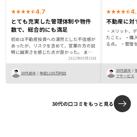
4.7
4
とても充実した管理体制や物件
不動産に対
数で、総合的にも満足
・メリット、
たこと。 ・購
初めは不動産投資への漠然とした不信感が
る点。 ・管理
あったが、リスクを含めて、営業の方の説
リなので見やす
明に誠実さを感じた点が良かった。 ま
しやすいと感じ
た、物件や管理方法についても、なぜ
2022年05月10日
提案を頂いた
RENOSYでの契約がおすすめか細かな説明
30代前半
/
を頂けたので納得感があった。融資ありき
30代前半
/
年収1100万円台
フサービス
なのは分かるが、まだやるかも決まってい
ないのにかなり細かい資産状況や他の借り
入れの返済計画まで平然と聞いてくるのは
空気が読めていない。CICの開示内容につ
30代の口コミをもっと見る
いても、送付してから数週間後に内容の問
い合わせがあったが、なぜそのタイミング
で聞いてくるのかも不明だった。私が
RENOSYを知らない or やるか迷っている
状態だったら、その時点で不信感を抱いた
と思う。