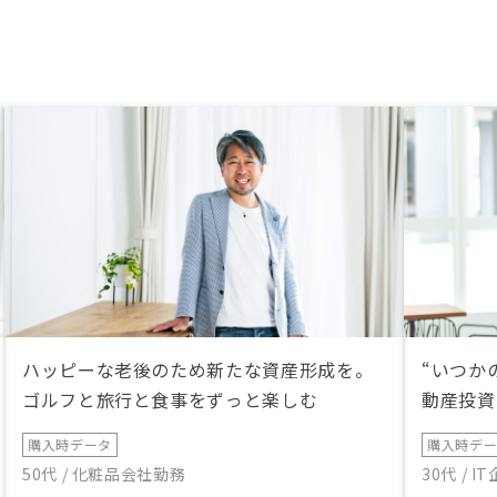
分で一から勉強して選ん
となると途方もない時間
動産投資なんて出来ない
た。でもRENOSYでは、
したい人から私のように
い人でも出来るプラン設
不動産の選択からリフォ
等の全てにおいて
Yで一貫して行えるところも
りました。不動産投資を
、何をしたらいいかわか
一度騙されたと思って話
オススメします。興味が
ば次の選択に移ればいい
。他業種がこれだけ
Yに集っているので、名刺に
ハッピーな老後のため新たな資産形成を。
“いつか
いてあったらいいかなと
ゴルフと旅行と食事をずっと楽しむ
動産投資
。 私はやっぱり同じ職
話もしやすくなると思っ
購入時データ
購入時デ
50代 / 化粧品会社勤務
30代 / 