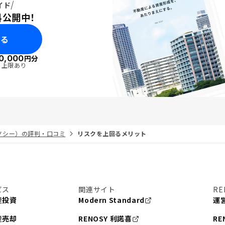
イド
料公開中！
みる
0,000
円分
・上限あり
リノシー）の評判・口コミ
リスクを上回るメリット
ビス
関連サイト
RE
産投資
Modern Standard
運
産売却
RENOSY 利諾喜
RE