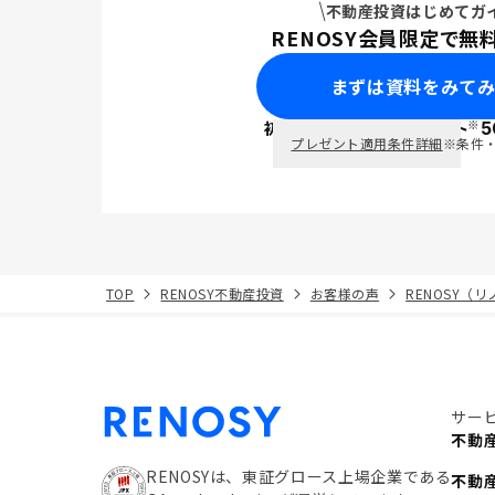
不動産投資はじめてガ
RENOSY会員限定で無
まずは資料をみて
※
初回面談で
ポイント
5
PayPay
プレゼント適用条件詳細
※条件
TOP
RENOSY不動産投資
お客様の声
RENOSY（
サー
不動
RENOSYは、東証グロース上場企業である
不動