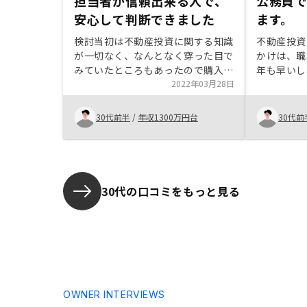
担当者が信頼出来る人で、
公務員
安心して判断できました
ます。
検討当初は不動産投資に関する知識
不動産投資
が一切なく、なんとなく穿った目で
かけは、職
みていたところもあったので購入す
年も早いし
る意志が明確にはなかったが、担当
2022年03月28日
貯蓄額にも
の方の対応が終始良く、一生懸命丁
でiDeCo
寧に教えてくれたので、最後は気持
資信託、定
30代前半
/
年収1300万円台
30代前
ち良く判断することが出来た。
を行ってい
うしていこ
ットを検索
出てきまし
て検討しよ
30代の口コミをもっと見る
ろにセール
した。最初
ろうと思っ
て、担当の
してくれて
決めました
分で何もし
OWNER INTERVIEWS
す。はっき