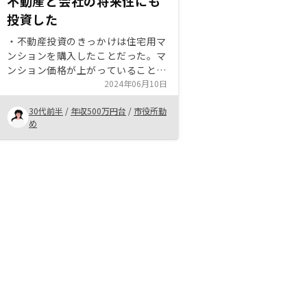
不動産と会社の将来性にも
投資した
・不動産投資のきっかけは住宅用マ
ンションを購入したことだった。マ
ンション価格が上がっていることを
知り、不動産投資にも興味をもっ
2024年06月10日
た。住宅用マンションは夫単独名義
30代前半
/
年収500万円台
/
市役所勤
で組み、投資用マンションは私名義
め
で組むことにした。 ・リノシーに
決めた理由は担当者の説明に納得し
たからと、他社と比べ初期費用が安
いこと、テクノロジーを駆使した会
社の体制に将来性を感じたからであ
る。最初の営業の方が新任らしく知
識不足が気になり、担当を変えても
らって購入にいたった。最初の電話
は会社の評価の入口なのでもう少し
社員教育してから対応させたほうが
いい。よくよく知っていくといい会
社だなと分かったが初期の対応では
信用できなかった。