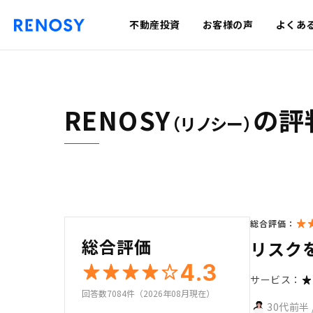
不動産投資
お客様の声
よくあ
RENOSY
の評
（リノシー）
総合評価：
総合評価
リスク
4.3
サービス：
回答数7084件（2026年08月現在）
30代前半