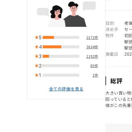
目的
老
決め手
セ
物件
初
5
2172件
駅徒
4
3634件
駅徒
掲載日
20
3
1192件
2
85件
1
1件
総評
全ての評価を見る
大きい買い物
回っていると
値がこの先暴