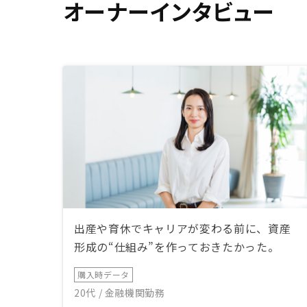
オーナーインタビュー
ない人が自
で運用して
がかかり不
と思いまし
自分で運用
何も知らな
定があり、
ーム、売却
RENOS
決定打にな
検討中の人
らない人も
を聞く事を
わかなけれ
だけなので
RENOS
出産や育休でキャリアが変わる前に、資産
前職とか書
形成の“仕組み”を作っておきたかった。
思いました
業だったら
購入時データ
たので
20代 / 金融機関勤務