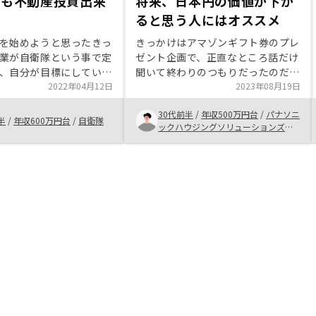
でも不動産投資出来
将来、日本円の価値が下が
ると思う人にはオススメ
を始めようと思ったきっ
きっかけはアマゾンギフト券のプレ
業が自衛隊という事で定
ゼント企画で、正直なところ話だけ
、自分が目標にしていた
聞いて終わりのつもりだったのだ
達成していました。現状
2022年04月12日
が、よくよく内容を吟味し考えてみ
2023年08月19日
、積立NISA、個別株、投
ると不動産投資の利点とRENOSYさ
30代前半
/
年収500万円台
/
パナソニ
期預金と資産形成の大半
んを利用することによる利益が魅力
半
/
年収600万円台
/
自衛隊
ックハウジングソリューションズ株
て、今後の資金運用をど
的に感じられ、結果成約に至った。
式会社
うかと考え、インターネ
個人的に気に入った考え方も知るこ
していたら不動産投資が
とができ、説明を加えると次のよう
た。まずは資料請求をし
な内容になる。「今後、日本円の価
うかなと思っていたとこ
値が下がるなら現時点でローンを組
スの電話がかかってきま
むなどして安定した投資をすること
は、ただ聞くだけで終わ
で、将来的な返済金額の低減を狙
ていたら興味が出てき
い、且つそのローンを実質的に支払
方もわかりやすい説明を
っているのは居住者のため、オーナ
不動産投資を始めようと
ーの金銭的負担を下げるのみでなく
。1番気に入ったのは自
将来の年金対策にもなる」というこ
なくてもいいところで
の考え方は非常に面白いと感じてい
り言って基礎知識も何も
る。