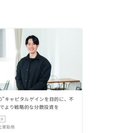
の”キャピタルゲインを目的に、不
でより戦略的な分散投資を
ータ
IT企業勤務