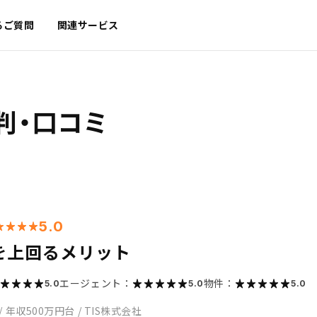
るご質問
関連サービス
判・口コミ
5.0
を上回るメリット
エージェント：
物件：
5.0
5.0
5.0
/
年収500万円台
/
TIS株式会社