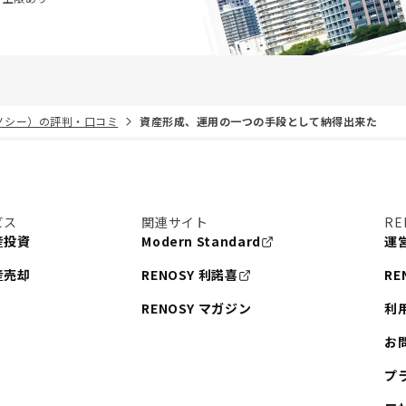
リノシー）の評判・口コミ
資産形成、運用の一つの手段として納得出来た
ビス
関連サイト
RE
産投資
Modern Standard
運
産売却
RENOSY 利諾喜
RE
RENOSY マガジン
利
お
プ