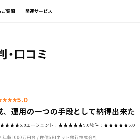
るご質問
関連サービス
判・口コミ
5.0
成、運用の一つの手段として納得出来た
エージェント：
物件：
5.0
5.0
5.0
/
年収1000万円台
/
住信SBIネット銀行株式会社