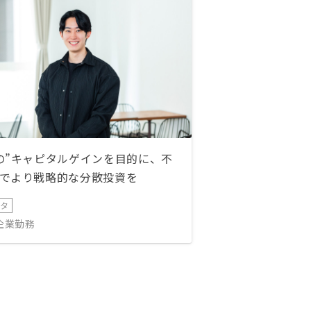
の”キャピタルゲインを目的に、不
でより戦略的な分散投資を
ータ
IT企業勤務