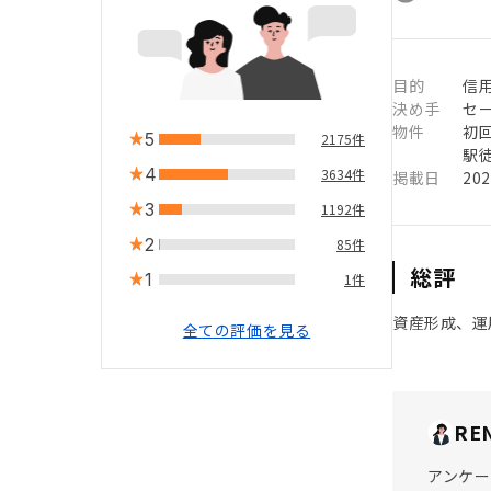
目的
信用
決め手
セ
物件
初
5
2175件
駅徒
4
3634件
掲載日
20
3
1192件
2
85件
総評
1
1件
資産形成、運
全ての評価を見る
RE
アンケー