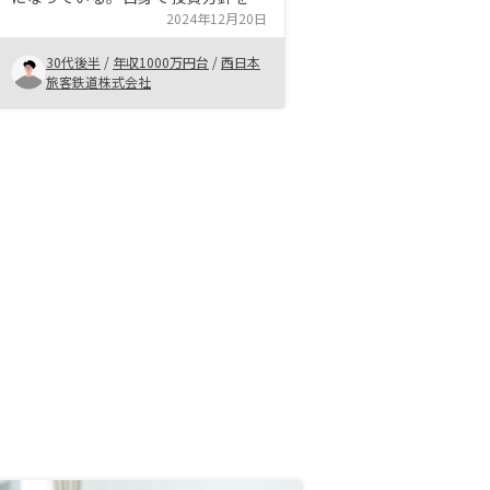
えるものの、自信が持てないことも
2024年12月20日
あり相談できること、その考え方を
30代後半
/
年収1000万円台
/
西日本
理解して物件を探し勧めてくれるこ
旅客鉄道株式会社
とが、忙しくなかなか時間を確保で
きない自分にとってはとても有用だ
と感じている。