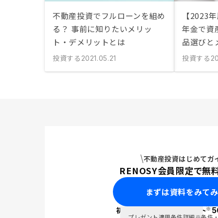
不動産投資でフルローンを組め
【2023
る？ 事前に知りたいメリッ
年金で資
ト・デメリットとは
品選びと
投資する
投資する
2021.05.21
2
不動産投資はじめてガ
RENOSY会員限定で無
まずは資料をみて
※
初回面談で
ポイント
5
PayPay
プレゼント適用条件詳細
※条件