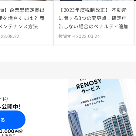
年版】企業型確定拠出
【2023年度税制改正】 不動産
産を増やすには？ 商
に関する3つの変更点：確定申
メンテナンス方法
告しない場合のペナルティ追加
投資する
023.08.22
2023.03.24
イド
料公開中！
みる
0,000
円分
・上限あり