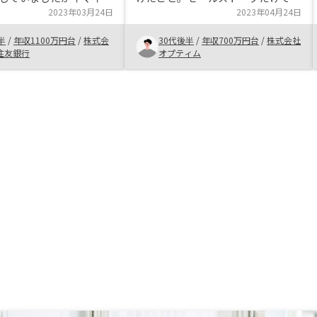
と思える会社がありませ
2023年03月24日
なく、担当者自身の意思決定根拠
2023年04月24日
リノシーの担当者は何人
や、目的を聞けたことがリアリティ
半
/
年収1100万円台
/
株式会
30代後半
/
年収700万円台
/
株式会社
しましたがみなしっかり
が合ってよかった。基本的に気にな
住友銀行
オプティム
親身になってくれて信用
った点に対する質問は客観的な視点
者と思えました。また会
でクリアに返ってきて、自身で考察
しっかりされていて、有
する幅も広がった諸費用等、契約後
員にいるところも信用で
のやりとりがラインのキャプチャー
ました。
だったりするので、証憑を正確に出
してほしい。御社の会計監査でも引
っかかるのでは？