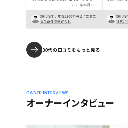
客様の資産の状況など、顧客プロフ
2020年06月13日
信用できる
ァイリングを強化しれば、より良い
んでした。
30代後半
/
年収1300万円台
/
エヌエ
30代後
サービスが提供出来るものと思いま
かとお会い
ヌ生命保険株式会社
社三井
す。
していて、
できる担当
社としても
名な方が役
きると感じ
30代の口コミをもっと見る
OWNER INTERVIEWS
オーナーインタビュー