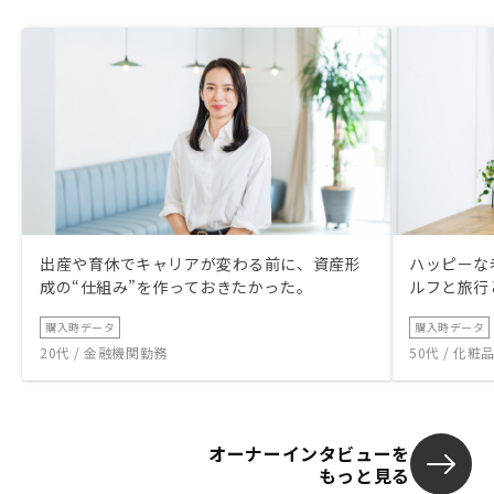
の方が良いだ
説明担当ならば
ん、重要事項
ている)
出産や育休でキャリアが変わる前に、資産形
ハッピーな
成の“仕組み”を作っておきたかった。
ルフと旅行
購入時データ
購入時データ
20代 / 金融機関勤務
50代 / 化
オーナーインタビューを
もっと見る