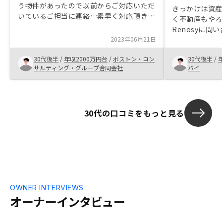
う物件があったので以前からご対応いただ
きっかけは資
いているご担当に連絡…素早く対応頂きま
く不動産もや
した。いろいろ聞きたいこともありました
Renosyに問
が親身に相談に乗ってもらいました。また
2023年06月21日
業担当の方は自
購入するときもRENOSYにしようと思いま
しており、そ
す！
30代後半
/
年収2000万円台
/
ボストン・コン
30代後半
/
またシミュレ
サルティング・グループ合同会社
バイ
くれてため、
た。 しかし万
産の範囲内で
に4桁以上のリ
30代の口コミをもっと見る
あったので決
に至らなかった
いとは思うし
きるが、結局
なるので、リ
能かどうか、
ーンがあるの
う。重要事項
OWNER INTERVIEWS
った。また後
オーナーインタビュー
その後何も連
るのでさほど