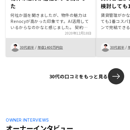
た
検討しても
何社か話を聞きましたが、物件の魅力は
賃貸管理がか
Renocyが高かった印象です。AI活用して
ても1番コスパ
いるからなのかなと感じました。 契約後
ンで完結でき
の手続きも厚くフォロー頂き、ありがたか
2020年12月18日
ったです。一部、担当者間で情報共有され
ていないと感じる部分がありました。
30代前半
/
年収1400万円台
30代前半
/
30代の口コミをもっと見る
OWNER INTERVIEWS
オーナーインタビュー