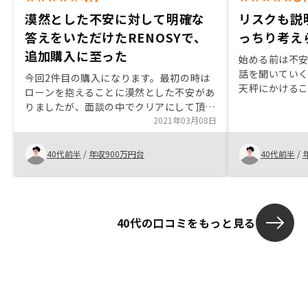
漠然とした不安に対して明確な
リスクも説
答えをいただけたRENOSYで、
っちり考え
追加購入に至った
始める前は不
話を聞いてい
今回2件目の購入になります。最初の時は
天秤にかけるこ
ローンを抱えることに漠然とした不安があ
だとアプリ管
りましたが、面談の中でクリアにして頂け
こともあり、
ました。質問に対する回答も明確かつスピ
2021年03月08日
かり考えるこ
ーディーで良いと思います。 紹介して頂
た。
いた物件も2件とも自分が一人暮らしする
40代前半
/
年収900万円台
40代前半
/
なら住んでもよいなと思えるもので購入を
決めました。購入を決めた後の流れが初め
ての時は今一分からず、少々戸惑いがあり
ました。
40代の口コミをもっと見る