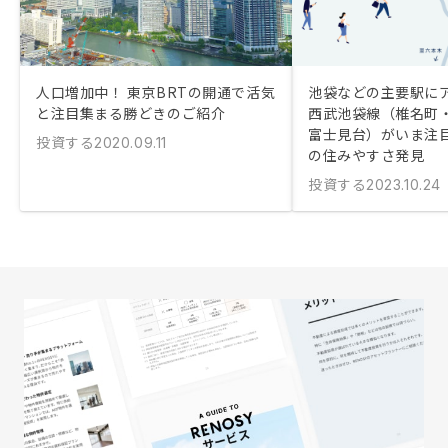
人口増加中！ 東京BRTの開通で活気
池袋などの主要駅に
と注目集まる勝どきのご紹介
西武池袋線（椎名町
富士見台）がいま注
投資する
2020.09.11
の住みやすさ発見
投資する
2023.10.24