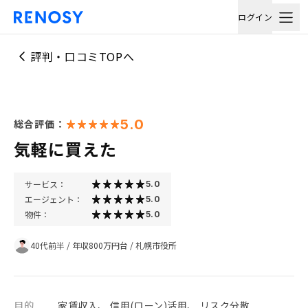
ログイン
評判・口コミTOPへ
5.0
総合評価：
気軽に買えた
サービス：
5.0
エージェント：
5.0
物件：
5.0
40代前半
/
年収800万円台
/
札幌市役所
目的
家賃収入、 信用(ローン)活用、 リスク分散