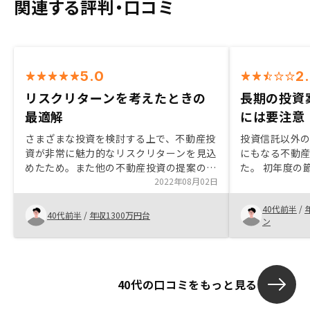
関連する評判・口コミ
5.0
2
リスクリターンを考えたときの
長期の投資
最適解
には要注意
さまざまな投資を検討する上で、不動産投
投資信託以外
資が非常に魅力的なリスクリターンを見込
にもなる不動
めたため。また他の不動産投資の提案の中
た。 初年度の
でRenosyさんが最も競争力の高い物件を
2022年08月02日
ので、まだ融
ご提案いただいたので、すぐに物件を購入
追加購入を検討
40代前半
/
する判断にいたった。
の動向は23区
40代前半
/
年収1300万円台
ン
見ていく必要が
物件の価値に
す。昨年に比
ったです。 T
40代の口コミをもっと見る
化するのは有
れて良い訳で