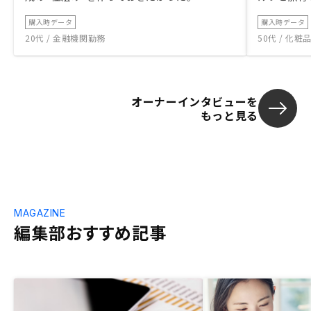
購入時データ
購入時データ
20代 / 金融機関勤務
50代 / 化
オーナーインタビューを
もっと見る
MAGAZINE
編集部おすすめ記事