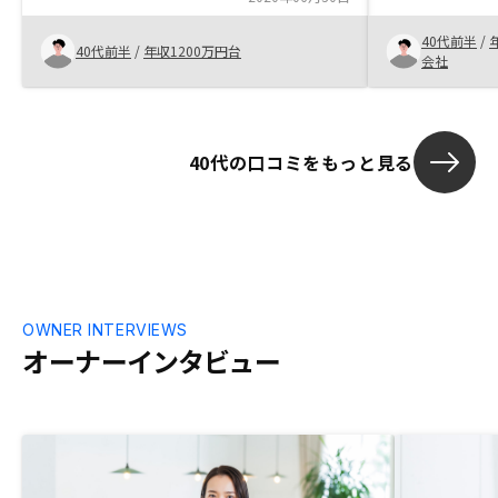
しても安心で
40代前半
/
テムに自信を
40代前半
/
年収1200万円台
会社
られた感じで
いく所存です
ましたらご紹
件のバリエー
40代の口コミをもっと見る
にもっと知れ
地も見に行っ
す。でも、そ
信頼しました
たいです。
OWNER INTERVIEWS
オーナーインタビュー