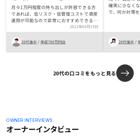
確実に少なく
月々1万円程度の持ち出しが許容できる方
で、何か対策
であれば、低リスク・低管理コストで資産
た。そんな時
運用が可能なので非常におすすめできる。
かけられ、信
契約までの流れやローン組みもスムーズだ
2022年06月19日
け購入に至り
ったため、細かい事務作業の工数を最小限
と仕組みを知
に不動産取得が可能なのがメリットだった
20代後半
/
年収700万円台
20代後半
/
後に備えるこ
と感じる。 特に家賃保証のサービスに関
しては非常に安心でき、不動産投資におけ
る最大リスクである空室リスクを低コスト
でカバーできる点は理想的だと感じた。
20代の口コミをもっと見る
アプリに関しては他のサービスとの比較は
十分できていないが、今のところ見やすく
使いやすいという観点で優秀なアプリだと
感じており、管理の容易さ含め全体的にあ
る程度の収入が既にある方向けとしては非
常に良いサービスだと感じる。購入できる
不動産のオプションにもう少しバリエーシ
ョンがあれば良いと思った。例えば地方の
OWNER INTERVIEWS
一棟物か戸建など、利回りの良い(月々の
オーナーインタビュー
CFがプラスになる)物件も購入可能になれ
ばより良いと思った。