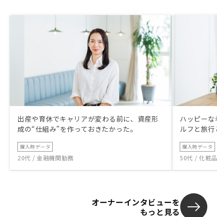
出産や育休でキャリアが変わる前に、資産形
ハッピーな
成の“仕組み”を作っておきたかった。
ルフと旅行
購入時データ
購入時データ
20代 / 金融機関勤務
50代 / 化
オーナーインタビューを
もっと見る