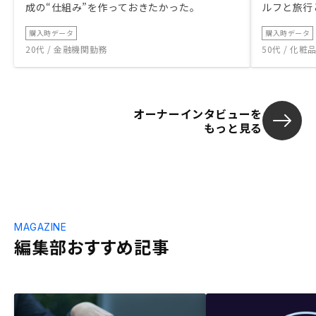
成の“仕組み”を作っておきたかった。
ルフと旅行
購入時データ
購入時データ
20代 / 金融機関勤務
50代 / 化
オーナーインタビューを
もっと見る
MAGAZINE
編集部おすすめ記事