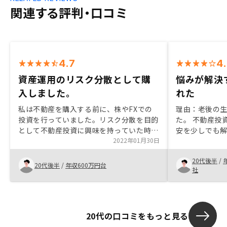
関連する評判・口コミ
4.7
4
資産運用のリスク分散として購
悩みが解決
入しました。
れた
私は不動産を購入する前に、株やFXでの
理由：老後の
投資を行っていました。リスク分散を目的
た。 不動産投
として不動産投資に興味を持っていた時に
安を少しでも
RENOSYと出会い、購入を決めました。購
2022年01月30日
た。 私自身投
入を決めた理由としては、マスタープラン
あらゆる質問
20代後半
/
による空室保証です。1番不安だった空室
回答いただき
20代後半
/
年収600万円台
社
リスクをカバーしてくれるという点が決め
ると感じ購入
手となりました。手数料はかかりますが、
空室保証のおかげで、収益の見込みが立て
やすく、安定していると思います。また、
20代の口コミをもっと見る
担当営業の方の説明、案内がとても丁寧
で、初めての方でも手続きがスムーズだと