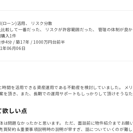
(ローン)活用、 リスク分散
社比較して一番だった、 リスクが許容範囲だった、 管理の体制が良か
回購入1件
歩4分 / 築17年 / 1000万円台前半
21年06月06日
)と時間を活用できる資産運用である不動産を検討していました。 メ
案を頂き、また、長期での運用サポートもしっかりして頂けそうなた
て欲しい点
体は問題なかったかと思います。 ただ、面談前に物件紹介までお願
売買契約＆重要事項説明時の説明が早すぎ、話についていくのが難し