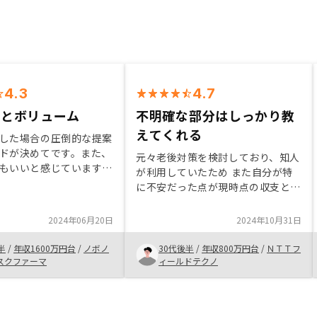
4.3
4.7
ドとボリューム
不明確な部分はしっかり教
えてくれる
した場合の圧倒的な提案
ドが決めてです。また、
元々老後対策を検討しており、知人
もいいと感じています。
が利用していたため また自分が特
心なのもよいかとは思っ
に不安だった点が現時点の収支と長
また、実際に売却も行
期を見据えた際の収入比較をしっか
出ました。これらを総合
り教えてくれる点、マンション選定
2024年06月20日
2024年10月31日
ています。
にあたってのポイントを教えて貰え
るので不安なく始めることができた
半
/
年収1600万円台
/
ノボノ
30代後半
/
年収800万円台
/
ＮＴＴフ
スクファーマ
ィールドテクノ