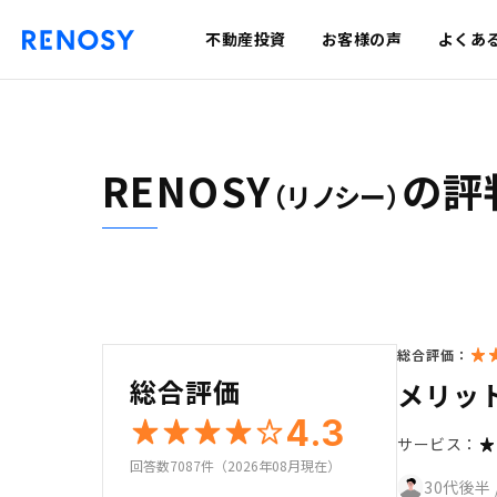
不動産投資
お客様の声
よくあ
RENOSY
の評
（リノシー）
総合評価：
総合評価
メリッ
4.3
サービス：
回答数7087件（2026年08月現在）
30代後半