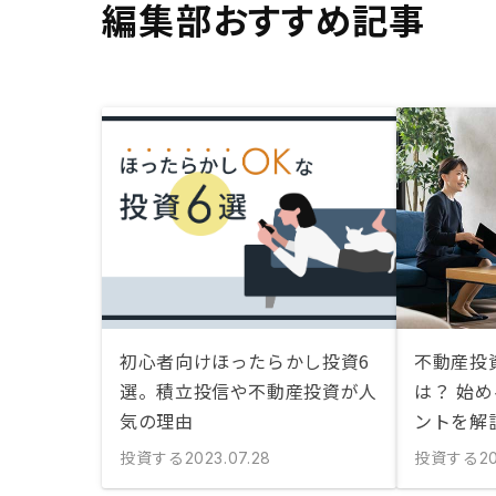
編集部おすすめ記事
初心者向けほったらかし投資6
不動産投
選。積立投信や不動産投資が人
は？ 始
気の理由
ントを解
投資する
投資する
2023.07.28
20