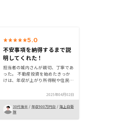
5.0
不安事項を納得するまで説
明してくれた！
担当者の城内さんが親切、丁寧であ
った。 不動産投資を始めたきっか
けは、年収が上がり所得税や住民税
も上がったので節税を考えました。
また、担当者の城内さんが私自身の
2025年04月02日
家計状況をを把握し、それに見合っ
た物件を探してくれました。
30代後半
/
年収900万円台
/
海上自衛
隊