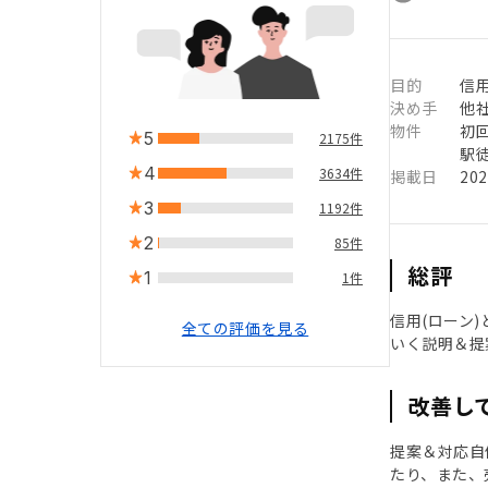
目的
信用
決め手
他
物件
初
5
2175件
駅徒
4
3634件
掲載日
20
3
1192件
2
85件
総評
1
1件
信用(ローン
全ての評価を見る
いく説明＆提
改善し
提案＆対応自
たり、また、