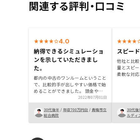
関連する評判・口コミ
4.0
納得できるシミュレーショ
スピー
ンを示していただきまし
他社と比較
た。
量とスピー
柔軟な対応
都内の中古のワンルームということ
物件都内中
で、比較的手が出しやすい価格で始
ています。
めることができました。 頭金やロ
い、利益も
ーン年数などじっくり比較する時間
2022年07月01日
して判断し
と手間をとっていただいたので納得
30代後半
/
年収700万円台
/
青梅市立
30代後
して始めることができました。 や
総合病院
ルディ
っとスタート地点。本番はこれから
ですが、これまでの面倒な手続き等
はほぼおまかせ状態です。急な休み
など取れない状況で、面談や書類作