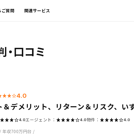
るご質問
関連サービス
判・口コミ
4.0
ト＆デメリット、リターン＆リスク、い
エージェント：
物件：
4.0
4.0
4.0
/
年収700万円台
/