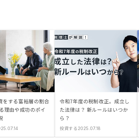
資をする富裕層の割合
令和7年度の税制改正。成立し
める理由や成功のポイ
た法律は？ 新ルールはいつか
説
ら？
投資する
25.07.14
2025.07.18