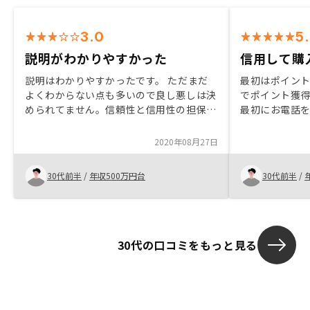
3.0
5
説明がわかりやすかった
信用して購
説明はわかりやすかったです。 ただまだ
最初はポイン
よくわからない点も多いので良し悪しは決
でポイント獲
められてません。信頼性と信用性の担保が
最初にお電話
まだわかってないのでその辺をどうする
となく人柄の
か？
当でお話くだ
2020年08月27日
でも丁寧に返
て購入すること
30代前半
/
年収500万円台
30代前半
/
会社と比較して
信用できると
ず知人にも伝
で知るまでGA t
RENOSYと
30代の口コミをもっと見る
もっともっと
いました。