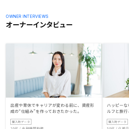
OWNER INTERVIEWS
オーナーインタビュー
出産や育休でキャリアが変わる前に、資産形
ハッピーな
成の“仕組み”を作っておきたかった。
ルフと旅行
購入時データ
購入時データ
20代 / 金融機関勤務
50代 / 化