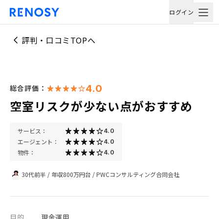
ログイン
評判・口コミTOPへ
4.0
総合評価：
空室リスクが少ない点がおすすめ
サービス：
4.0
エージェント：
4.0
物件：
4.0
30代前半
/
年収800万円台
/
PWCコンサルティング合同会社
目的
現金運用