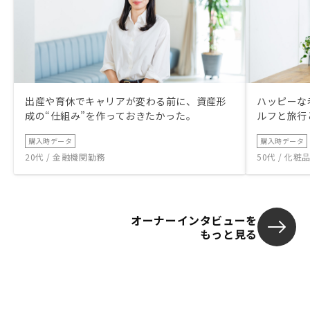
出産や育休でキャリアが変わる前に、資産形
ハッピーな
成の“仕組み”を作っておきたかった。
ルフと旅行
購入時データ
購入時データ
20代 / 金融機関勤務
50代 / 化
オーナーインタビューを
もっと見る