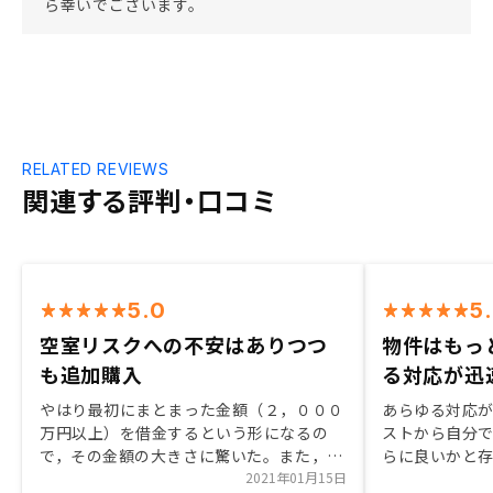
ら幸いでございます。
RELATED REVIEWS
関連する評判・口コミ
5.0
5
空室リスクへの不安はありつつ
物件はもっ
も追加購入
る対応が迅
やはり最初にまとまった金額（２，０００
あらゆる対応
万円以上）を借金するという形になるの
ストから自分
で，その金額の大きさに驚いた。また，リ
らに良いかと
スクの一つである空室になったらという不
2021年01月15日