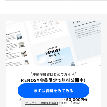
不動産投資はじめてガイド
RENOSY会員限定で無料公開中！
まずは資料をみてみる
※
初回面談で
ポイント
50,000
円分
PayPay
プレゼント適用条件詳細
※条件・上限あり