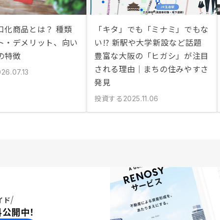
口化商品とは？ 種類
「キタ」でも「ミナミ」でもな
ト・デメリット、向い
い!? 新駅や大学新設など話題
の特徴
豊富な大阪の「ヒガシ」が注目
される理由｜まちの住みやすさ
26.07.13
発見
投資する
2025.11.06
イド
料公開中！