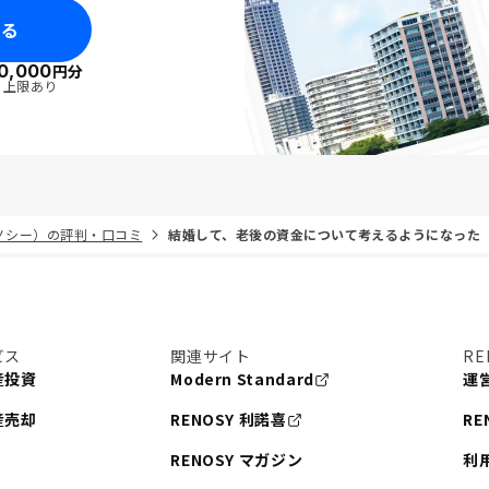
みる
0,000
円分
・上限あり
リノシー）の評判・口コミ
結婚して、老後の資金について考えるようになった
ビス
関連サイト
RE
産投資
Modern Standard
運
産売却
RENOSY 利諾喜
RE
RENOSY マガジン
利