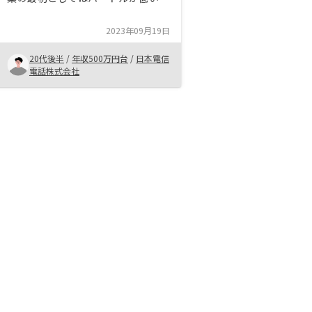
（手間が少ない）ので、他の副業を
始めるきっかけになる ・アプリで
2023年09月19日
一元管理できるので、どこでも確認
することができる。
20代後半
/
年収500万円台
/
日本電信
電話株式会社