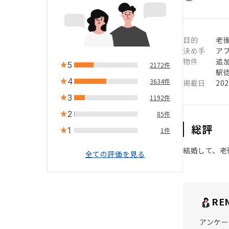
目的
老
決め手
ア
物件
追
5
2172件
駅徒
4
3634件
掲載日
20
3
1192件
2
85件
総評
1
1件
結婚して、老
全ての評価を見る
RE
アンケー