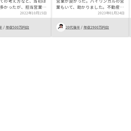
ての考え方など、当初は
営業が良かった。バイリンガルの営
多かったが、担当営業の
業もいて、助かりました。不動産投
十分、かつ説明も丁寧で
2022年10月15日
資についていろいろ勉強させていた
2023年01月24日
く、納得しながら検討を
だきありがたいです！連絡も取りや
ができた。また、担当の
すく、返事も速いです。レノシーは
半
/
年収500万円台
20代後半
/
年収2900万円台
り感が感じられなかった
フルサービスなのでとても便利だと
につながるポイントだっ
思います。