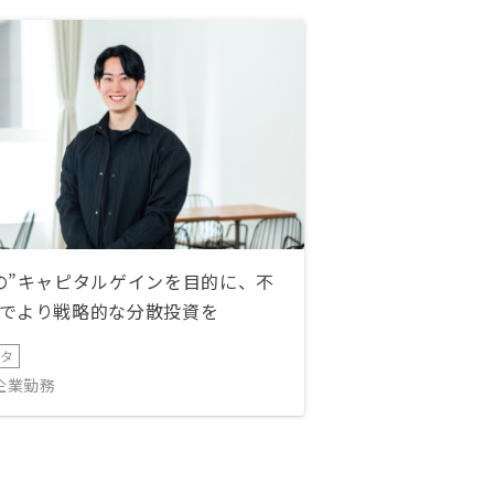
の”キャピタルゲインを目的に、不
でより戦略的な分散投資を
ータ
IT企業勤務