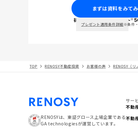
まずは資料をみて
※
初回面談で
ポイント
5
PayPay
プレゼント適用条件詳細
※条件
TOP
RENOSY不動産投資
お客様の声
RENOSY（
サー
不動
RENOSYは、東証グロース上場企業である
不動
GA technologiesが運営しています。