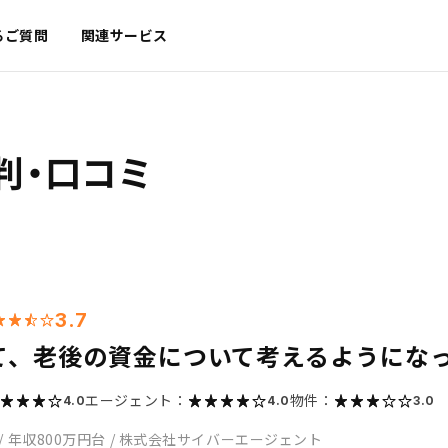
るご質問
関連サービス
判・口コミ
3.7
て、老後の資金について考えるようにな
エージェント：
物件：
4.0
4.0
3.0
/
年収800万円台
/
株式会社サイバーエージェント