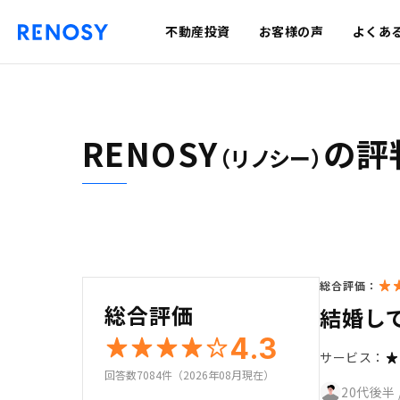
不動産投資
お客様の声
よくあ
RENOSY
の評
（リノシー）
総合評価：
総合評価
結婚し
4.3
サービス：
回答数7084件（2026年08月現在）
20代後半