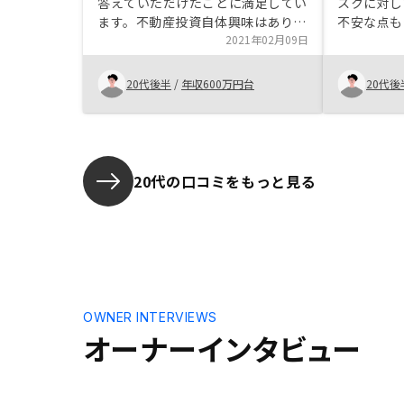
答えていただけたことに満足してい
スクに対し
ます。不動産投資自体興味はありま
不安な点も
した。投資ありきの営業だったが、
2021年02月09日
方の知識が
住まいのことも別で話がしたかっ
分かりやす
た。
進めること
20代後半
/
年収600万円台
20代後
方の押し売
のも、信頼
た。
20代の口コミをもっと見る
OWNER INTERVIEWS
オーナーインタビュー