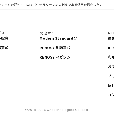
リノシー）の評判・口コミ
サラリーマンの利点である信用を活かしたい
ビス
関連サイト
RE
産投資
Modern Standard
運
産売却
RENOSY 利諾喜
RE
RENOSY マガジン
利
お
プ
反
コ
©︎2018-2026 GA technologies Co., Ltd.