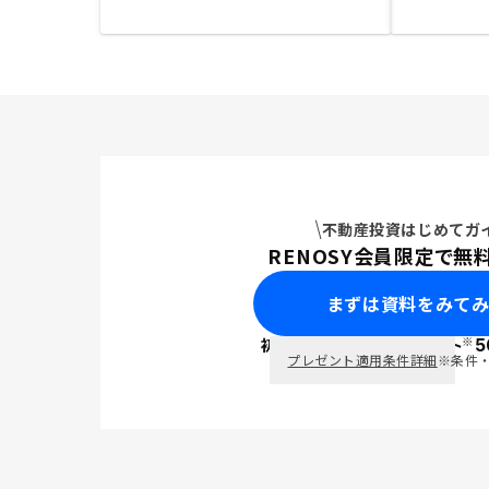
不動産投資はじめてガ
RENOSY会員限定で無
まずは資料をみて
※
初回面談で
ポイント
5
PayPay
プレゼント適用条件詳細
※条件