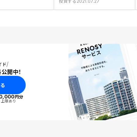
投資する
2021.07.27
イド
料公開中！
みる
0,000
円分
・上限あり