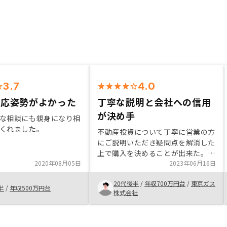
3.7
4.0
対応姿勢がよかった
丁寧な説明と会社への信用
が決め手
な相談にも親身になり相
くれました。
不動産投資について丁寧に営業の方
にご説明いただき疑問点を解消した
上で購入を決めることが出来た。信
2020年08月05日
用を活用するというメリットだけで
2023年06月16日
はなく、注意すべき点についても説
20代後半
/
年収700万円台
/
東京ガス
明いただけたので吟味し納得出来
半
/
年収500万円台
株式会社
た。会社が上場しているため一定の
信頼が置けることも購入の決め手に
なった。