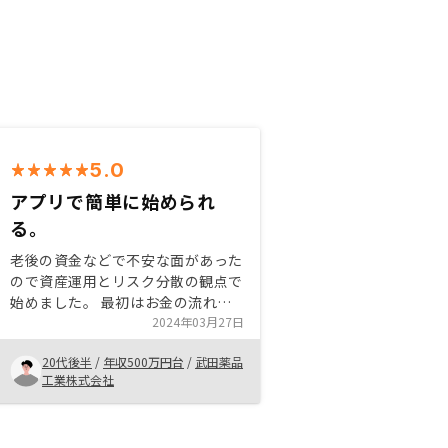
5.0
アプリで簡単に始められ
る。
老後の資金などで不安な面があった
ので資産運用とリスク分散の観点で
始めました。 最初はお金の流れな
どがよく分からず、遠ざけておりま
2024年03月27日
したが、しっかり信頼できて、丁寧
20代後半
/
年収500万円台
/
武田薬品
に説明してくれる担当の方に出会え
工業株式会社
たら、変わりました。 特にありま
せん。