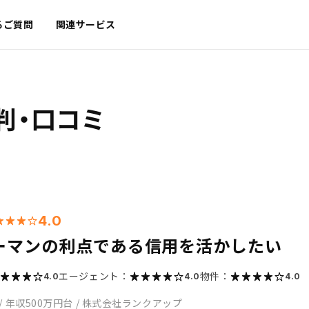
るご質問
関連サービス
判・口コミ
4.0
ーマンの利点である信用を活かしたい
エージェント：
物件：
4.0
4.0
4.0
/
年収500万円台
/
株式会社ランクアップ