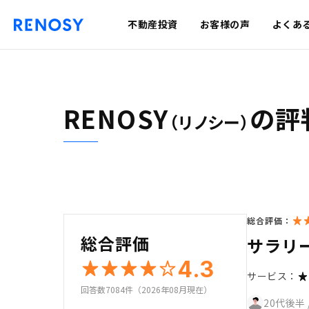
不動産投資
お客様の声
よくあ
RENOSY
の評
（リノシー）
総合評価：
総合評価
サラリ
4.3
サービス：
回答数7084件（2026年08月現在）
20代後半