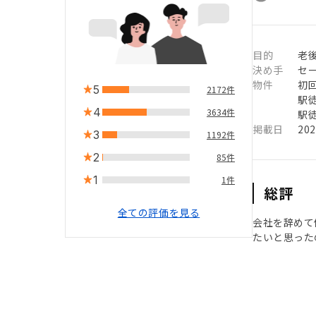
目的
老
決め手
セ
物件
初
5
2172件
駅徒
4
3634件
駅徒
掲載日
20
3
1192件
2
85件
1
1件
総評
全ての評価を見る
会社を辞めて
たいと思った