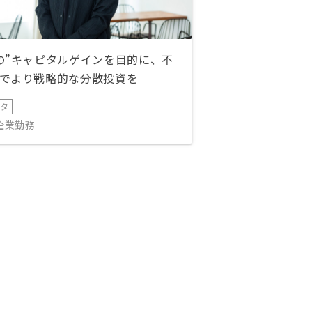
の”キャピタルゲインを目的に、不
でより戦略的な分散投資を
ータ
IT企業勤務