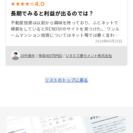
4.0
長期でみると利益が出るのでは？
不動産投資は以前から興味を持っており、ふとネットで
検索をしているとRENOSYのサイトを見つけた。 ワンル
ームマンション投資についてはネット等では悪く言われ
てばかりいたが、担当の方から公的資料を基に説明頂
2024年05月25日
き、長期的に考えると利益を得る可能性が高いと感じ、
また、リスクも許容できる範囲であった為購入を決め
20代後半
/
年収400万円台
/
ＵＢＥ三菱セメント株式会社
た。 ネットで言われる悪い＝購入初年度から利益を得ら
れない。と感じたため、長期的な投資を考えている方は
不動産投資を理解するためにも検討してみても良いので
はないかな？と思った。
リストのトップに戻る