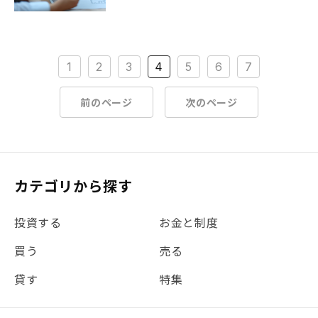
1
2
3
4
5
6
7
前のページ
次のページ
カテゴリから探す
投資する
お金と制度
買う
売る
貸す
特集