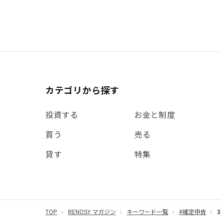
カテゴリから探す
投資する
お金と制度
買う
売る
貸す
特集
TOP
RENOSY マガジン
キーワード一覧
#確定申告