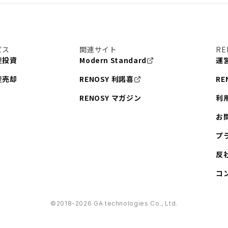
ビス
関連サイト
RE
産投資
Modern Standard
運
産売却
RENOSY 利諾喜
RE
RENOSY マガジン
利
お
プ
反
コ
©︎2018-2026 GA technologies Co., Ltd.