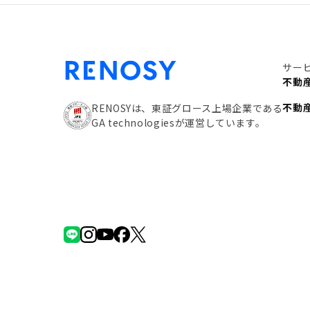
サー
不動
不動
RENOSYは、東証グロース上場企業である
GA technologiesが運営しています。