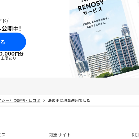
イド
料公開中！
みる
0,000
円分
・上限あり
リノシー）の評判・口コミ
決め手は現金運用でした
ビス
関連サイト
RE