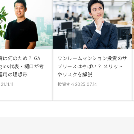
資は何のため？ GA
ワンルームマンション投資のサ
logies代表・樋口が考
ブリースはやばい？ メリット
運用の理想形
やリスクを解説
投資する
21.11.11
2025.07.14