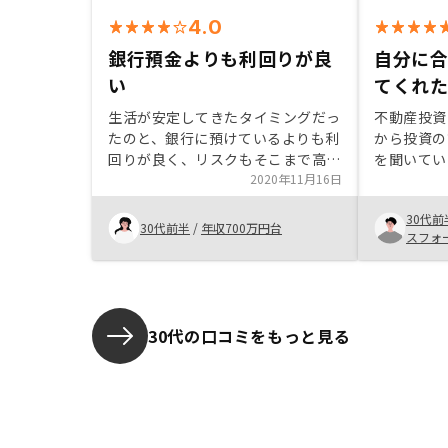
4.0
銀行預金よりも利回りが良
自分に
い
てくれ
生活が安定してきたタイミングだっ
不動産投資
たのと、銀行に預けているよりも利
から投資の
回りが良く、リスクもそこまで高く
を聞いてい
ないとわかったから特にありません
2020年11月16日
収集を開始
で打ち合わ
30代前
内容と物件
30代前半
/
年収700万円台
スフォ
ました。
30代の口コミをもっと見る