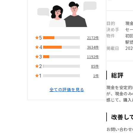
目的
現
決め手
セ
物件
初
5
2172件
駅徒
4
3634件
掲載日
20
3
1192件
2
85件
総評
1
1件
現金を安定的
全ての評価を見る
が、現金のみ
感じて、購入
改善し
お問い合わせ