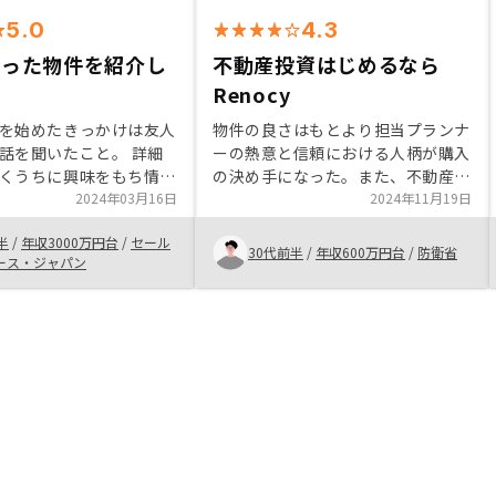
5.0
4.3
合った物件を紹介し
不動産投資はじめるなら
た
Renocy
を始めたきっかけは友人
物件の良さはもとより担当プランナ
話を聞いたこと。 詳細
ーの熱意と信頼における人柄が購入
くうちに興味をもち情報
の決め手になった。また、不動産投
。 御社には友人の紹介
2024年03月16日
資を始めるにあたり、メリット・デ
2024年11月19日
せ実施しました。 提案
メリット等の細部に至るまで説明を
半
/
年収3000万円台
/
セール
の良さが決め手で購入し
受けたことで、安心して物件購入す
30代前半
/
年収600万円台
/
防衛省
ース・ジャパン
ることができた。税金面や保険の手
続きに関して、手続きの進め方が把
握しやすいフローチャートがあると
便利だと感じた。