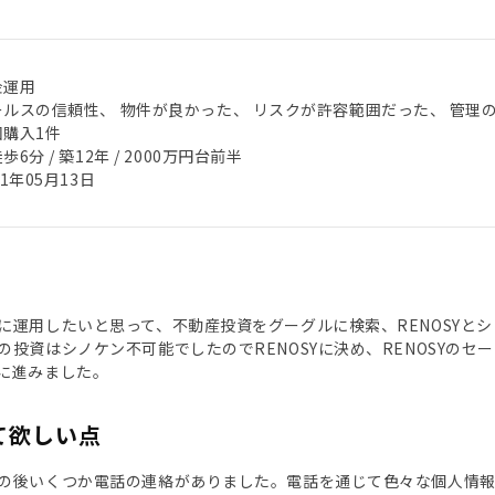
金運用
ールスの信頼性、 物件が良かった、 リスクが許容範囲だった、 管理
回購入1件
歩6分 / 築12年 / 2000万円台前半
21年05月13日
に運用したいと思って、不動産投資をグーグルに検索、RENOSYと
の投資はシノケン不可能でしたのでRENOSYに決め、RENOSYの
に進みました。
て欲しい点
の後いくつか電話の連絡がありました。電話を通じて色々な個人情