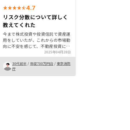
4.7
リスク分散について詳しく
教えてくれた
今まで株式投資や投資信託で資産運
用をしていたが、これからの市場動
向に不安を感じて、不動産投資に興
味を持ち、RENOSYに問い合わせを
2025年04月28日
しました。不動産は株価暴落時でも
30代前半
/
年収700万円台
/
東京消防
値動きがほぼ変わらず、リスク分散
庁
になると聞き購入を検討し始めまし
た。昨年住宅を購入したこともあ
り、借入できるのか、自己負担額は
どのくらいになるのかなど様々な質
問をしたが、丁寧に回答していただ
いて始める前に不安が払拭されまし
た。住宅ローンを組んでいる方でも
購入できる物件を紹介してくれるの
で、とてもおすすめです。銀行の金
利変更など支払いに関することはわ