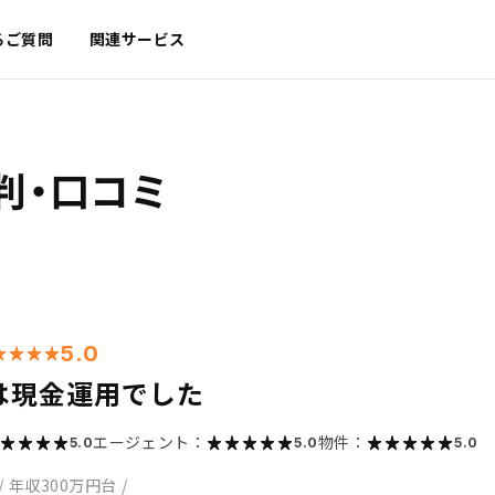
るご質問
関連サービス
判・口コミ
5.0
は現金運用でした
エージェント：
物件：
5.0
5.0
5.0
/
年収300万円台
/