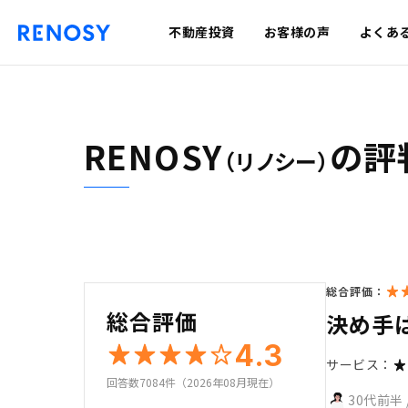
不動産投資
お客様の声
よくあ
RENOSY
の評
（リノシー）
総合評価：
総合評価
決め手
4.3
サービス：
回答数7084件（2026年08月現在）
30代前半