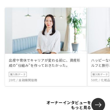
出産や育休でキャリアが変わる前に、資産形
ハッピーな
成の“仕組み”を作っておきたかった。
ルフと旅行
購入時データ
購入時データ
20代 / 金融機関勤務
50代 / 化
オーナーインタビューを
もっと見る