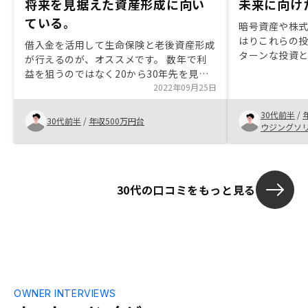
将来を見据えた資産形成に向い
未来に向け
ている。
暗号資産や株
はりこれらの
借入金を活用して生命保険と老後資産形成
ターンな投資
が行えるのが、オススメです。 数年で利
め、ミドルな
益を狙うのではなく20から30年先を見据
る商材に投資
えた投資が出来ます。 他人資本である銀
2022年09月25日
成約に至った
行からの借入金と賃料の2つを有効活用し
30代前半
/
ながら将来の資産形成が出来る。契約に関
30代前半
/
年収500万円台
ウジングソ
して手間がかかるのと借入金の利率を早見
表で比較出来たらよいと思う。
30代の口コミをもっと見る
OWNER INTERVIEWS