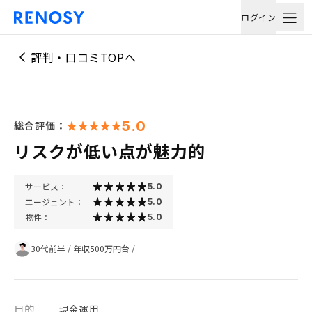
ログイン
評判・口コミTOPへ
5.0
総合評価：
リスクが低い点が魅力的
サービス：
5.0
エージェント：
5.0
物件：
5.0
30代前半
/
年収500万円台
/
目的
現金運用