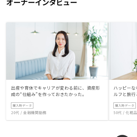
オーナーインタビュー
出産や育休でキャリアが変わる前に、資産形
ハッピーな
成の“仕組み”を作っておきたかった。
ルフと旅行
購入時データ
購入時データ
20代 / 金融機関勤務
50代 / 化