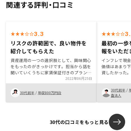
関連する評判・口コミ
3.3
3
リスクの許範囲で、良い物件を
最初の一歩
紹介してもらえた
報をいただ
資産運用の一つの選択肢として、興味関心
インフレで現
をもったのがきっかけです。担当から話を
価値はあまり
聞いていくうちに家賃保証付きのプランな
資したかった
どがあり、想像してたよりもリスクを抑え
2022年06月25日
びいろんなシ
ることができることが分かり、購入に至っ
ただき、紹介
30代前半
/
た。リノシーはアプリで管理できるのがメ
が大きいでは
30代前半
/
年収800万円台
査法人
リットだと思います。申し込みから契約ま
①しっかり新
での手続きで、レスポンスが遅かったり、
ち伝え忘れ、
銀行面談の日程連絡が遅かったり、用意す
を要求してきま
る書類が担当から聞いたことと違うなど困
値・評価も伝
30代の口コミをもっと見る
ることがあった。申し込み後についても、
ないて欲しい
銀行毎に用意する書類や所用日数など、マ