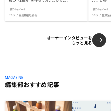
成の“仕組み”を作っておきたかった。
ルフと旅行
購入時データ
購入時データ
20代 / 金融機関勤務
50代 / 化
オーナーインタビューを
もっと見る
MAGAZINE
編集部おすすめ記事