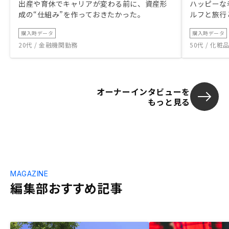
出産や育休でキャリアが変わる前に、資産形
ハッピーな
成の“仕組み”を作っておきたかった。
ルフと旅行
購入時データ
購入時データ
20代 / 金融機関勤務
50代 / 化
オーナーインタビューを
もっと見る
MAGAZINE
編集部おすすめ記事