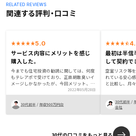
RELATED REVIEWS
関連する評判・口コミ
5.0
4
サービス内容にメリットを感じ
最初は半信
購入した。
して契約で
今までも住宅投資の勧誘に関しては、何度
空室リスク等
もテレアポで受けており、正直胡散臭いイ
れている安心感
メージしかなかったが、今回メリット、デ
と比較し、月
メリットを事細かく聞くことができ納得し
2022年05月28日
きる物件を紹
た上で契約に至りました。一番のポイント
不安はありま
30代前半
/
は、無理のない範囲でリスク分散ができ、
同僚だったこ
30代前半
/
年収900万円台
会社
老後の資産形成に役立てる事ができる点で
教えていただ
す。
ことができま
ェイスの組み
ります。できれ
30代の口コミをもっと見る
して頂けると