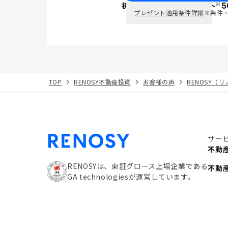
※
初回面談で
ポイント
5
PayPay
プレゼント適用条件詳細
※条件
TOP
RENOSY不動産投資
お客様の声
RENOSY（
サー
不動
RENOSYは、東証グロース上場企業である
不動
GA technologiesが運営しています。