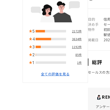
目的
信用
決め手
セ
物件
初
5
2172件
駅徒
4
3634件
掲載日
20
3
1192件
2
85件
総評
1
1件
セールスの方
全ての評価を見る
RE
アンケー