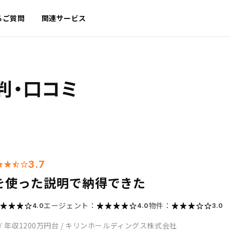
るご質問
関連サービス
判・口コミ
3.7
を使った説明で納得できた
エージェント：
物件：
4.0
4.0
3.0
/
年収1200万円台
/
キリンホールディングス株式会社