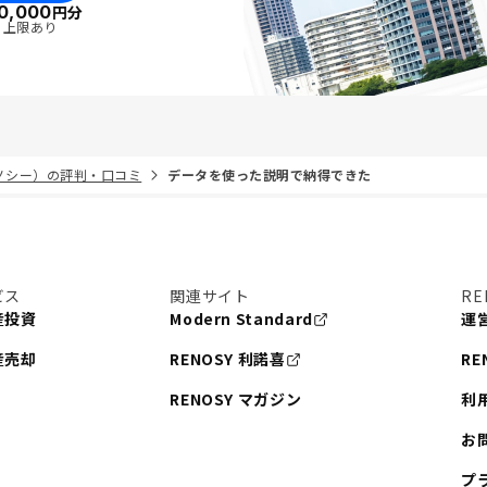
0,000
円分
・上限あり
リノシー）の評判・口コミ
データを使った説明で納得できた
ビス
関連サイト
RE
産投資
Modern Standard
運
産売却
RENOSY 利諾喜
RE
RENOSY マガジン
利
お
プ