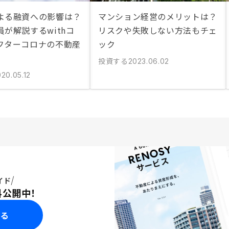
よる融資への影響は？
マンション経営のメリットは？
が解説するwithコ
リスクや失敗しない方法もチェ
フターコロナの不動産
ック
投資する
2023.06.02
20.05.12
イド
料公開中！
みる