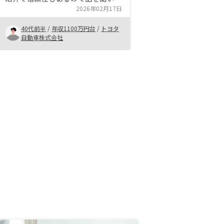
みた。 担当者は落ち着いたイメー
2026年02月17日
ジで、不動産投資のメリットはもち
40代前半
/
年収1100万円台
/
トヨタ
ろんデメリットも教えてくれて安心
自動車株式会社
できた。 節税効果、投機価値・賃
貸需要、信用活用などから最終的に
は購入を決めた。 不動産投資は初
めてだったが、そこまで手続きは難
しくなくて良かった。団信の申し込
みが初めての人には団信とはどうい
うものでどういう人は審査に引っか
かりやすいかの初心者用説明があれ
ばいいと思いました。 住信SBIネッ
ト銀行のリノシーバンクが利用でき
ないローン会社もあるので、今後す
べてのローン会社でリノシーバンク
が使えるようになって、一括で管理
できるようになると便利になって嬉
しいです。