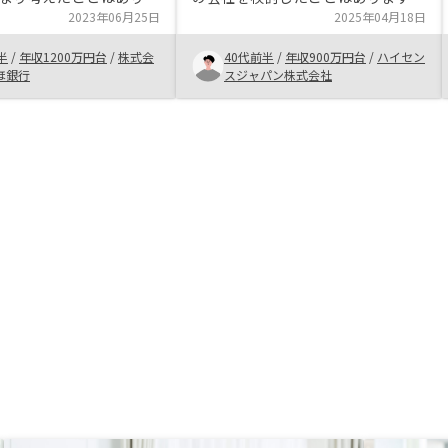
。 初めは不安もありま
2023年06月25日
が、リスクもあり、信用していいの
2025年04月18日
当者との面談を重ねる中
かと半信半疑で、結局家族の反対も
半
/
年収1200万円台
/
株式会
40代前半
/
年収900万円台
/
ハイセン
リットだけでなく、リス
あり、断念した経緯があります。今
ほ銀行
スジャパン株式会社
も丁寧に説明を受けたこ
回は、住宅ローン減税が終了したこ
となりました。
と、購入時のローン金利が前回より
下がったこと、またセールス担当の
対応が良く、信用していいと思った
ことから、不動産投資を決めまし
た。