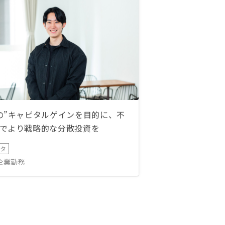
の”キャピタルゲインを目的に、不
でより戦略的な分散投資を
ータ
IT企業勤務