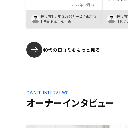
これから購入する方は、空き部屋に
2022年12月24日
せんでした
なってしまうリスクや、漠然とした
したが、担
投資への不安が大きいのではないか
40代前半
/
年収1600万円台
/
東京海
40代前
で投資のメ
と思うので、丁寧に説明を聞けば納
上日動あんしん生命
社みず
クに関して
得できると思います。
とが決めて
40代の口コミをもっと見る
OWNER INTERVIEWS
オーナーインタビュー