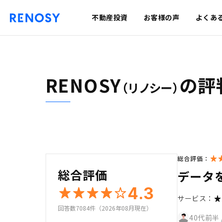
不動産投資
お客様の声
よくあ
RENOSY
の評
（リノシー）
総合評価：
総合評価
データ
4.3
サービス：
回答数7084件（2026年08月現在）
40代前半