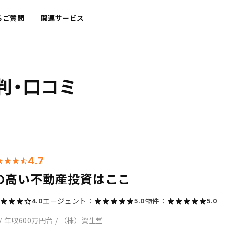
るご質問
関連サービス
判・口コミ
4.7
の高い不動産投資はここ
エージェント：
物件：
4.0
5.0
5.0
/
年収600万円台
/
（株）資生堂