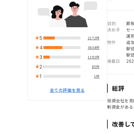
目的
節
決め手
セ
運
5
2172件
物件
追
4
3634件
駅徒
駅徒
3
1192件
掲載日
20
2
85件
1
1件
総評
全ての評価を見る
投資会社を見
剰資金がある
改善し