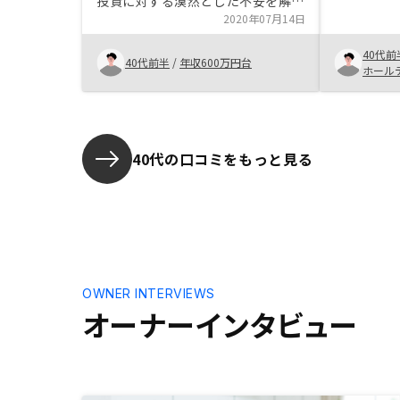
投資に対する漠然とした不安を解消
することが出来ました。 また収益
2020年07月14日
計算の緻密さは他社にないもので、
40代前
とても信頼できるものだと感じ、安
40代前半
/
年収600万円台
ホール
心して購入の決断が出来ました。物
件の価格感、相場を知らない人など
に対する説明があると嬉しい
40代の口コミをもっと見る
OWNER INTERVIEWS
オーナーインタビュー