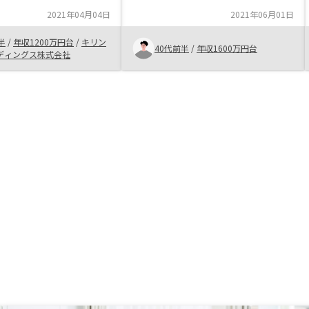
心できる体制面。物件の抽出条件や
2021年04月04日
2021年06月01日
エリア相場を明示してほしい。
半
/
年収1200万円台
/
キリン
40代前半
/
年収1600万円台
ディングス株式会社