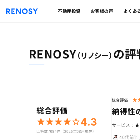
不動産投資
お客様の声
よくあ
RENOSY
の評
（リノシー）
総合評価：
総合評価
納得性
4.3
サービス：
回答数7084件（2026年08月現在）
40代前半