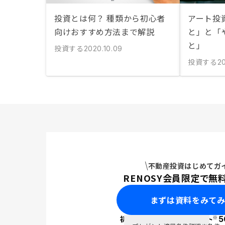
投資とは何？ 種類から初心者
アート投
向けおすすめ方法まで解説
と」と「
と」
投資する
2020.10.09
投資する
2
不動産投資はじめてガ
RENOSY会員限定で無
まずは資料をみて
※
初回面談で
ポイント
5
PayPay