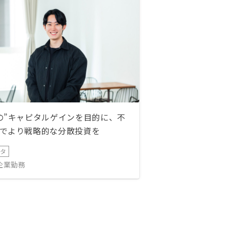
の”キャピタルゲインを目的に、不
でより戦略的な分散投資を
ータ
IT企業勤務