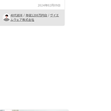
ングが遅かったにもかかわらず、営
2024年02月09日
業の方が素早く対応頂き、また、フ
ォローをしっかりして頂いたため、
40代前半
/
年収1200万円台
/
ヴイエ
無事に制約させて頂けました。
ムウェア株式会社