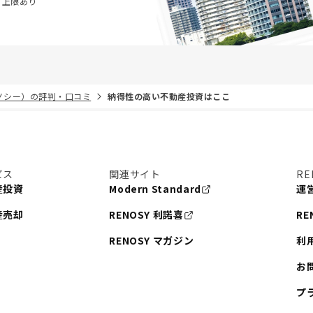
・上限あり
リノシー）の評判・口コミ
納得性の高い不動産投資はここ
ビス
関連サイト
RE
産投資
Modern Standard
運
産売却
RENOSY 利諾喜
RE
RENOSY マガジン
利
お
プ