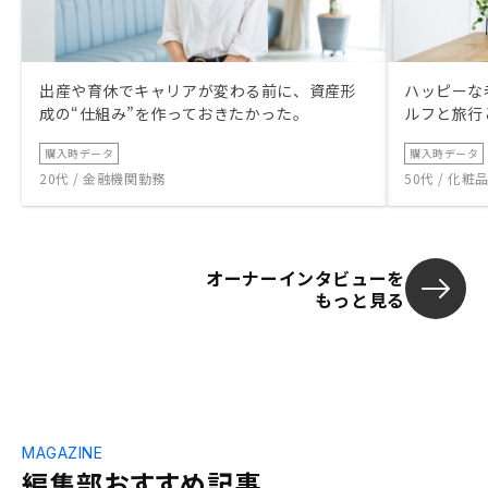
出産や育休でキャリアが変わる前に、資産形
ハッピーな
成の“仕組み”を作っておきたかった。
ルフと旅行
購入時データ
購入時データ
20代 / 金融機関勤務
50代 / 化
オーナーインタビューを
もっと見る
MAGAZINE
編集部おすすめ記事