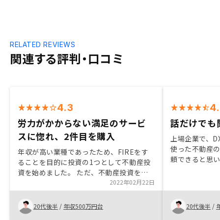
RELATED REVIEWS
関連する評判・口コミ
4.3
4
労力がかからない満足のサービ
話だけでも
スに惚れ、2件目を購入
上場企業で、D
使った不動産
年収が高い業種であったため、FIREをす
頼できると思
ることを目的に投資の1つとして不動産投
疑問に思った
資を始めました。 ただ、不動産投資をす
た。とりあえ
る上で、普段働きながら管理をしていくこ
2022年02月22日
て応募したも
との難しさ（居住者への対応や原状回復時
たくさんあり
の対応）を書籍やネットで知り、その点を
20代後半
/
年収500万円台
20代後半
/
解消したサービスが無いかと探していたと