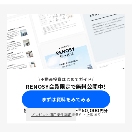
不動産投資はじめてガイド
RENOSY会員限定で無料公開中！
まずは資料をみてみる
※
初回面談で
ポイント
50,000
円分
PayPay
プレゼント適用条件詳細
※条件・上限あり