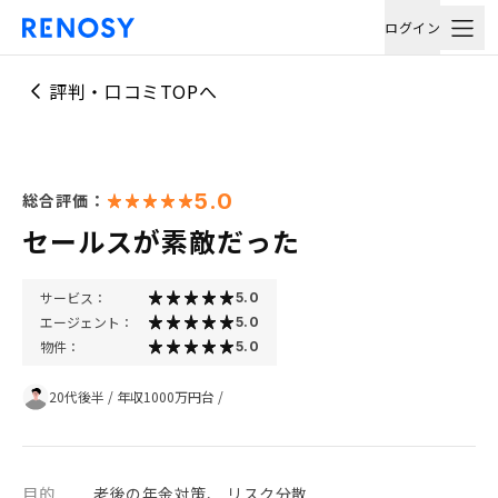
ログイン
評判・口コミTOPへ
5.0
総合評価：
セールスが素敵だった
サービス：
5.0
エージェント：
5.0
物件：
5.0
20代後半
/
年収1000万円台
/
目的
老後の年金対策、 リスク分散