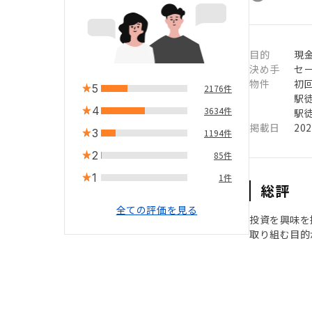
目的
現
決め手
セ
物件
初
5
2176件
駅徒
4
3634件
駅徒
掲載日
20
3
1194件
2
85件
1
1件
総評
全ての評価を見る
投資を興味を
取り組む目的