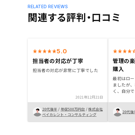
RELATED REVIEWS
関連する評判・口コミ
5.0
担当者の対応が丁寧
管理の楽
購入
担当者の対応が非常に丁寧でした
最初はロー
ましたが、
く、自分で
2021年12月21日
トロールで
ました。ま
20代後半
/
年収500万円台
/
株式会社
はアプリで
20代後
ベイカレント・コンサルティング
かったと思
の物件も年
ンができる