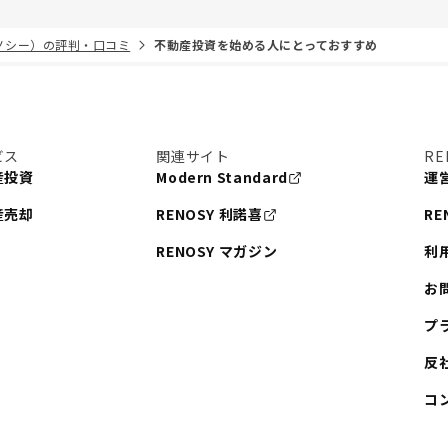
リノシー）の評判・口コミ
不動産投資を始める人にとっておすすめ
ビス
関連サイト
RE
産投資
Modern Standard
運
産売却
RENOSY 利諾喜
RE
RENOSY マガジン
利
お
プ
反
コ