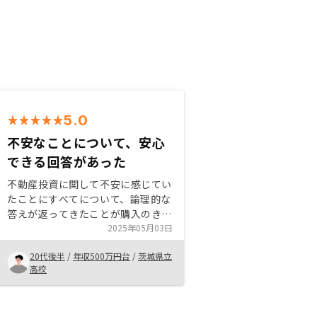
5.0
不安なことについて、安心
できる回答があった
不動産投資に関して不安に感じてい
たことにすべてについて、論理的な
答えが返ってきたことが購入のきっ
かけになりました。家賃収入で資産
2025年05月03日
形成ができるのは不動産投資の大き
20代後半
/
年収500万円台
/
茨城県立
な魅力だと思うので、借り入れがで
高校
きる方は是非チャレンジしてみては
と思います。