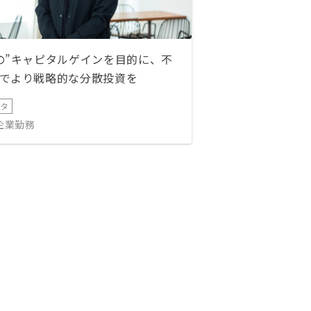
の”キャピタルゲインを目的に、不
でより戦略的な分散投資を
ータ
IT企業勤務