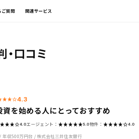
るご質問
関連サービス
判・口コミ
4.3
投資を始める人にとっておすすめ
エージェント：
物件：
4.0
5.0
4.0
/
年収500万円台
/
株式会社三井住友銀行