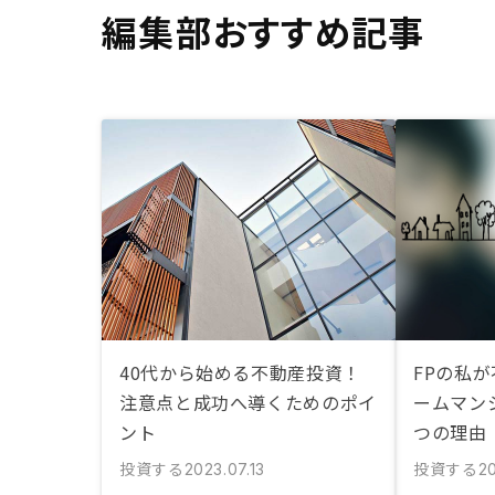
編集部おすすめ記事
40代から始める不動産投資！
FPの私
注意点と成功へ導くためのポイ
ームマン
ント
つの理由
投資する
投資する
2023.07.13
2