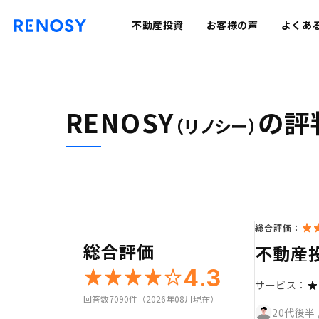
不動産投資
お客様の声
よくあ
RENOSY
の評
（リノシー）
総合評価：
総合評価
不動産
4.3
サービス：
回答数7090件（2026年08月現在）
20代後半