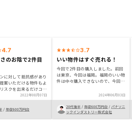
4.7
3.7
さのお陰で2件目
いい物件はすぐ売れる！
今回で2件目の購入しました。前回
は東京、今回は福岡。福岡のいい物
ンに対して抵抗感があり
件は中々購入できないので、今回は
提案いただける物件もよ
ラッキーな形で購入できて、感謝。
リスクを出来るだけコン
どんどん開発のかかっている福岡の
きるところに良さを感じ
2022年08月07日
2024年06月03日
物件は魅力しかないので、オススメ
た、その中でもRENOSY
したいです。でも人気出て購入でき
20代後半
/
年収600万円台
/
パナソニ
一括管理できることが良
半
/
年収600万円台
なくなるのは、困るなって複雑な思
ックインダストリー株式会社
います。アプリで購入後
いもあります笑
間収支のシミュレーショ
ようにして欲しいです。