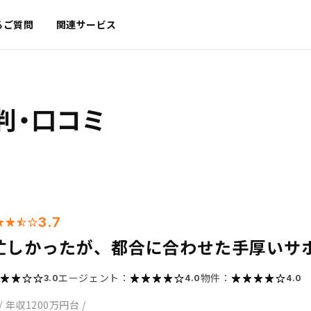
るご質問
関連サービス
判・口コミ
3.7
忙しかったが、都合に合わせた手厚いサ
エージェント：
物件：
3.0
4.0
4.0
/
年収1200万円台
/