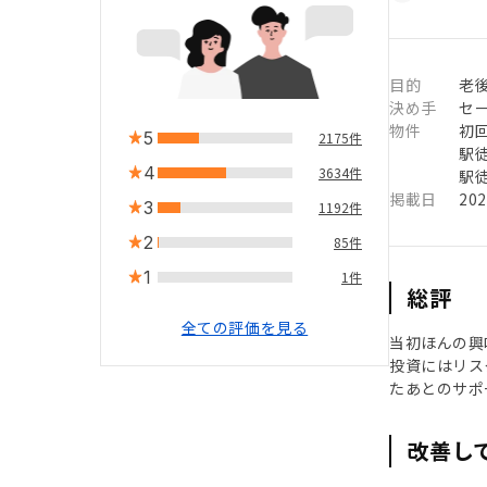
目的
老
決め手
セ
物件
初
5
2175件
駅徒
4
3634件
駅徒
掲載日
20
3
1192件
2
85件
1
1件
総評
全ての評価を見る
当初ほんの興
投資にはリス
たあとのサポ
改善し