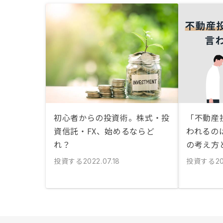
初心者からの投資術。株式・投
「不動産
資信託・FX、始めるならど
われるの
れ？
の考え方
投資する
投資する
2022.07.18
2