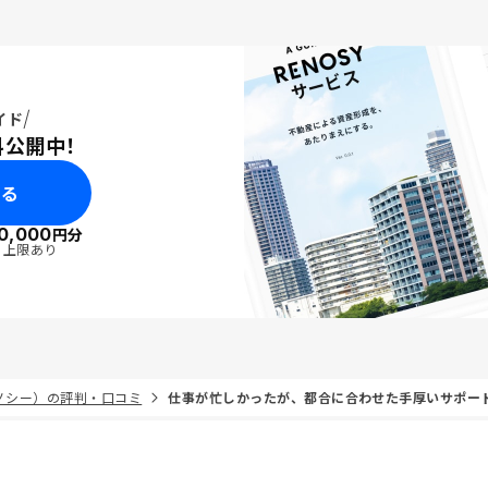
イド
料公開中！
みる
0,000
円分
・上限あり
リノシー）の評判・口コミ
仕事が忙しかったが、都合に合わせた手厚いサポー