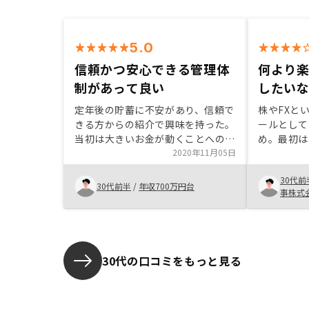
5.0
信頼かつ安心できる管理体
何より
制があって良い
したい
定年後の貯蓄に不安があり、信頼で
株やFXと
きる方からの紹介で興味を持った。
ールとして
当初は大きいお金が動くことへの不
め。最初は
安が大きかったが、実際に話を伺う
2020年11月05日
来るのか、
中で、リスクの少なさと信頼かつ安
分にとって
30代前
心できる管理体制があり、何よりエ
からなかっ
30代前半
/
年収700万円台
事株式
ージェントの丁寧な対応があり契約
話する中で
に至った。同程度の年収及び年代の
り、納得感
方の運用例などを示していただける
ことが出来
と、具体的なイメージがつきやす
い。
30代の口コミをもっと見る