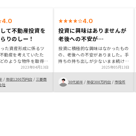
4.0
4.0
楽して不動産投資を
投資に興味はありませんが
ならりのしー！
老後への不安が…
いった資産形成に係るツ
投資に積極的な興味はなかったもの
不動産を考えていたた
の、老後への不安がありました。手
どのような物件を取得出
持ちの持ち出しが少ないまま続けら
そもそもどんな物件が自
2023年04月13日
れること、RENOSYの一気通貫の管
2025年05月13日
いいものなのかが全くわ
理体制と実績に安心感を覚え、面談
半
/
年収1200万円台
/
三菱商
た。改めて担当の方と会
担当者がリスクへの質問に真摯に答
30代前半
/
年収300万円台
/
市役所
会社
自身の目的も明確にな
えてくれたことが購入の決め手にな
を持って物件を購入する
りました。
た。