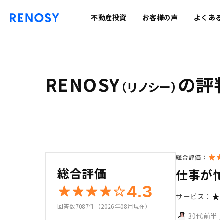
不動産投資
お客様の声
よくあ
RENOSY
の評
（リノシー）
総合評価：
総合評価
仕事が
4.3
サービス：
回答数7087件（2026年08月現在）
30代前半