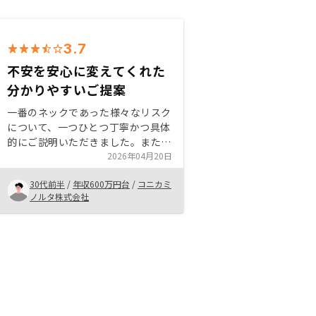
3.7
不安を安心に変えてくれた
分かりやすいご提案
一番のネックであった様々なリスク
について、一つひとつ丁寧かつ具体
的にご説明いただきました。また、
今後の不動産価値の見通しについて
2026年04月20日
も、初めて検討する私にも理解でき
30代前半
/
年収600万円台
/
コニカミ
るよう分かりやすく解説していただ
ノルタ株式会社
き、安心感を持って前向きに投資を
検討するきっかけとなりました。疑
問点にも真摯に向き合っていただ
き、信頼できると感じました。